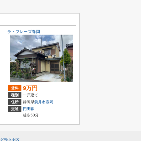
ラ・フレーズ春岡
9万円
賃料
種別
一戸建て
住所
静岡県
袋井市
春岡
交通
円田駅
徒歩50分
松市中央区