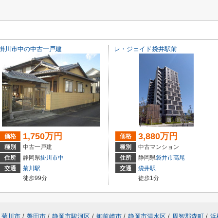
掛川市中の中古一戸建
レ・ジェイド袋井駅前
1,750万円
3,880万円
価格
価格
種別
中古一戸建
種別
中古マンション
住所
静岡県
掛川市
中
住所
静岡県
袋井市
高尾
交通
菊川駅
交通
袋井駅
徒歩99分
徒歩1分
菊川市
/
磐田市
/
静岡市駿河区
/
御前崎市
/
静岡市清水区
/
周智郡森町
/
浜