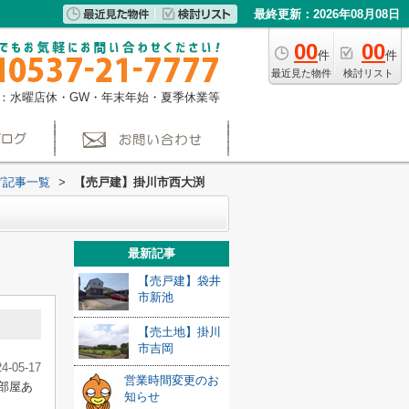
最終更新：2026年08月08日
00
00
件
件
最近見た物件
検討リスト
：水曜店休・GW・年末年始・夏季休業等
グ記事一覧
>
【売戸建】掛川市西大渕
最新記事
【売戸建】袋井
市新池
【売土地】掛川
市吉岡
24-05-17
営業時間変更のお
部屋あ
知らせ