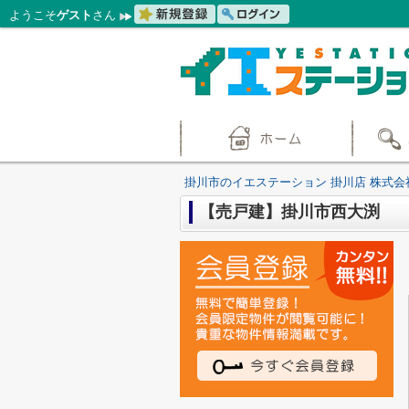
ようこそ
ゲスト
さん
掛川市のイエステーション 掛川店 株式会
【売戸建】掛川市西大渕