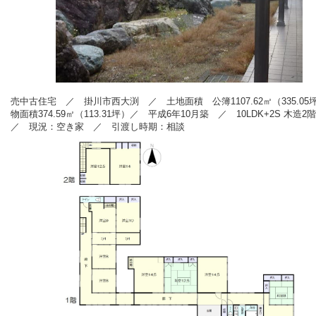
売中古住宅 ／ 掛川市西大渕
／ 土地面積 公簿1107.62㎡
（335.05
物面積374.59
㎡（113.31
坪）／ 平成6年10
月築
／ 10LDK+2S 木造2
／ 現況：空き家
／ 引渡し時期：相談