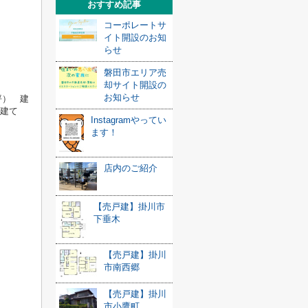
おすすめ記事
コーポレートサ
イト開設のお知
らせ
磐田市エリア売
却サイト開設の
お知らせ
坪） 建
階建て
Instagramやってい
ます！
店内のご紹介
【売戸建】掛川市
下垂木
【売戸建】掛川
市南西郷
【売戸建】掛川
市小鷹町