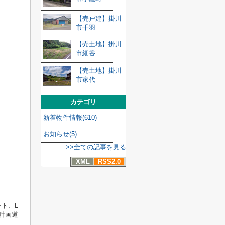
【売戸建】掛川
市千羽
【売土地】掛川
市細谷
【売土地】掛川
市家代
カテゴリ
新着物件情報(610)
お知らせ(5)
>>全ての記事を見る
XML
RSS2.0
ト、L
計画道