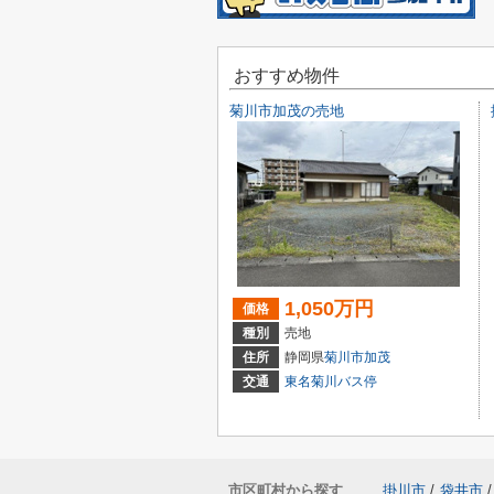
おすすめ物件
菊川市加茂の売地
1,050万円
価格
種別
売地
住所
静岡県
菊川市
加茂
交通
東名菊川バス停
市区町村から探す
掛川市
/
袋井市
/