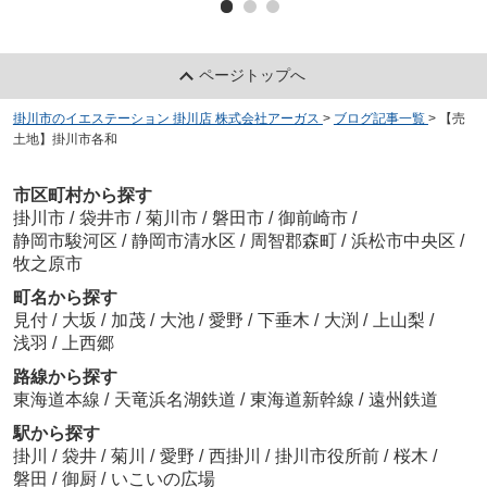
ページトップへ
掛川市のイエステーション 掛川店 株式会社アーガス
>
ブログ記事一覧
>
【売
土地】掛川市各和
市区町村から探す
掛川市
/
袋井市
/
菊川市
/
磐田市
/
御前崎市
/
静岡市駿河区
/
静岡市清水区
/
周智郡森町
/
浜松市中央区
/
牧之原市
町名から探す
見付
/
大坂
/
加茂
/
大池
/
愛野
/
下垂木
/
大渕
/
上山梨
/
浅羽
/
上西郷
路線から探す
東海道本線
/
天竜浜名湖鉄道
/
東海道新幹線
/
遠州鉄道
駅から探す
掛川
/
袋井
/
菊川
/
愛野
/
西掛川
/
掛川市役所前
/
桜木
/
磐田
/
御厨
/
いこいの広場