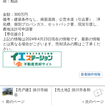
期：相談
金額：300
万円
備考：
建築条件なし、南面道路、公営水道（引込要）、浄
化槽、個別プロパンガス、セットバック要、現況引渡し、
農地法許可申請要
【専任媒
介
】
上記の情報は2024年4月23
日現在の情報です。最新の情報
とは異なる場合がございます。売却済みの際はご了承くだ
さい。
新着物件情報
【売戸建】掛川市細
【売土地】掛川市各和
谷
＜ 前のページ
＞次のページ