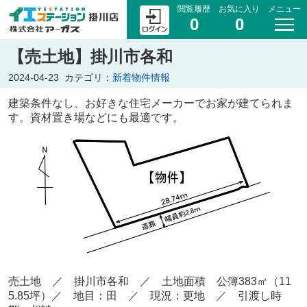
閲覧履歴
お気に入り
メニュー
0
0
【売土地】掛川市各和
2024-04-23
カテゴリ：
新着物件情報
建築条件なし、お好きな住宅メーカーでお家が建てられま
す。資材置き場などにも最適です。
売
土地 ／ 掛川市各和
／ 土地面積 公簿383
㎡（11
5.85坪）
／ 地目：田 ／
現況：更地 ／ 引渡し時