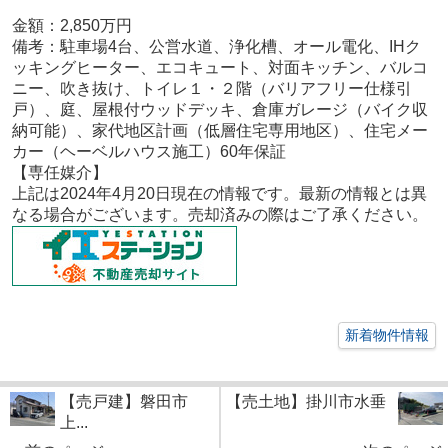
金額：2,850
万円
備考：
駐車場4台、公営水道、浄化槽、オール電化、IHク
ッキングヒーター、エコキュート、対面キッチン、バルコ
ニー、吹き抜け、トイレ１・２階（バリアフリー仕様引
戸）、庭、屋根付ウッドデッキ、倉庫ガレージ（バイク収
納可能）、家代地区計画（低層住宅専用地区）、住宅メー
カー（ヘーベルハウス施工）60年保証
【専任媒介
】
上記は2024年4月20
日現在の情報です。最新の情報とは異
なる場合がございます。売却済みの際はご了承ください。
新着物件情報
【売戸建】磐田市
【売土地】掛川市水垂
上...