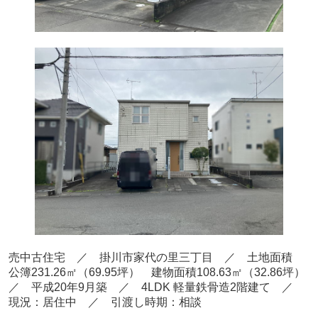
売中古住宅 ／ 掛川市家代の里三丁目
／ 土地面積
公簿231.26㎡
（69.95坪） 建物面積108.63
㎡（32.86
坪）
／ 平成20
年9月築
／ 4LDK 軽量鉄骨造2階建て
／
現況：居住中
／ 引渡し時期：相談