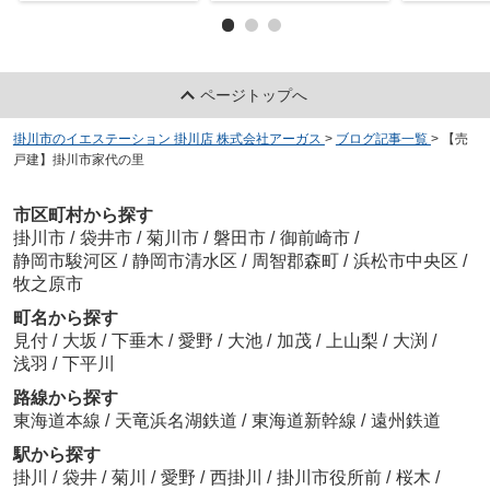
ページトップへ
掛川市のイエステーション 掛川店 株式会社アーガス
>
ブログ記事一覧
>
【売
戸建】掛川市家代の里
市区町村から探す
掛川市
/
袋井市
/
菊川市
/
磐田市
/
御前崎市
/
静岡市駿河区
/
静岡市清水区
/
周智郡森町
/
浜松市中央区
/
牧之原市
町名から探す
見付
/
大坂
/
下垂木
/
愛野
/
大池
/
加茂
/
上山梨
/
大渕
/
浅羽
/
下平川
路線から探す
東海道本線
/
天竜浜名湖鉄道
/
東海道新幹線
/
遠州鉄道
駅から探す
掛川
/
袋井
/
菊川
/
愛野
/
西掛川
/
掛川市役所前
/
桜木
/