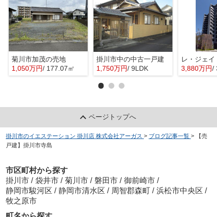
菊川市加茂の売地
掛川市中の中古一戸建
レ・ジェイ
1,050万円
/ 177.07㎡
1,750万円
/ 9LDK
3,880万円
/
ページトップへ
掛川市のイエステーション 掛川店 株式会社アーガス
>
ブログ記事一覧
>
【売
戸建】掛川市寺島
市区町村から探す
掛川市
/
袋井市
/
菊川市
/
磐田市
/
御前崎市
/
静岡市駿河区
/
静岡市清水区
/
周智郡森町
/
浜松市中央区
/
牧之原市
町名から探す