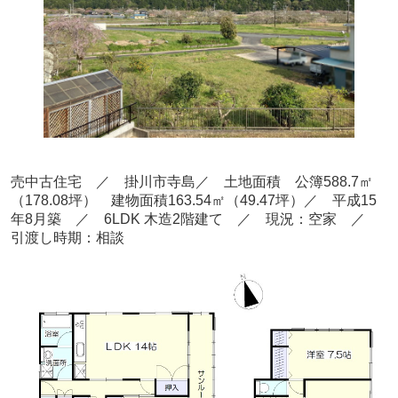
売中古住宅 ／ 掛川市寺島
／ 土地面積 公簿588.7㎡
（178.08坪） 建物面積163.54
㎡（49.47
坪）／ 平成15
年8月築
／ 6LDK 木造2階建て
／ 現況：空家
／
引渡し時期：相談