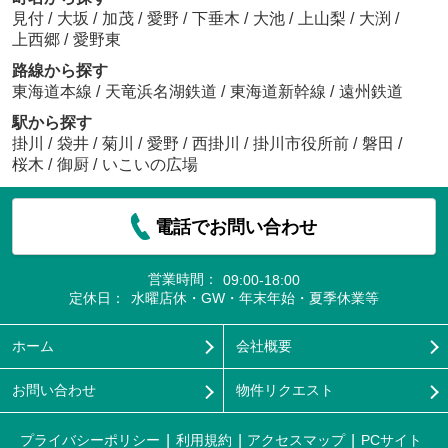
見付
/
大坂
/
加茂
/
愛野
/
下垂木
/
大池
/
上山梨
/
大渕
/
上西郷
/
愛野東
路線から探す
東海道本線
/
天竜浜名湖鉄道
/
東海道新幹線
/
遠州鉄道
駅から探す
掛川
/
袋井
/
菊川
/
愛野
/
西掛川
/
掛川市役所前
/
磐田
/
桜木
/
御厨
/
いこいの広場
電話でお問い合わせ
営業時間：
09:00-18:00
定休日：
水曜店休・GW・年末年始・夏季休業等
ホーム
会社概要
お問い合わせ
物件リクエスト
プライバシーポリシー
利用規約
アクセスマップ
PCサイト