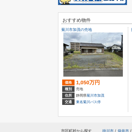
おすすめ物件
菊川市加茂の売地
1,050万円
価格
種別
売地
住所
静岡県
菊川市
加茂
交通
東名菊川バス停
市区町村から探す
掛川市
/
袋井市
/