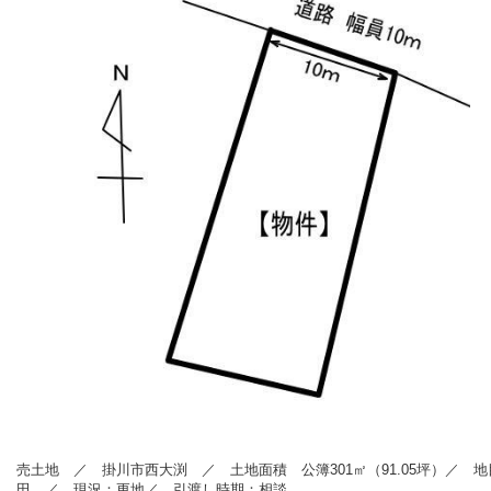
売
土地 ／ 掛川市西大渕
／ 土地面積 公簿301
㎡（91.05坪）
／ 地
田 ／
現況：更地／ 引渡し時期：相談