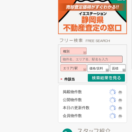
種別
エリア| 駅
価格/賃料
面積
-
件該当
掲載物件数
件
公開物件数
件
本日の更新件数
件
会員物件数
件