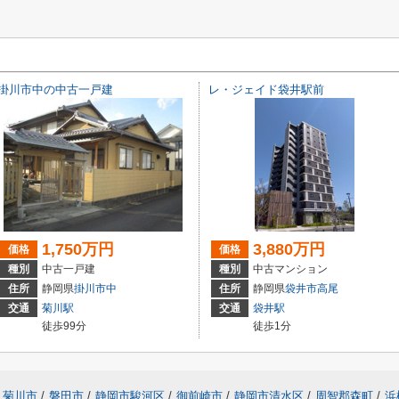
掛川市中の中古一戸建
レ・ジェイド袋井駅前
1,750万円
3,880万円
価格
価格
種別
中古一戸建
種別
中古マンション
住所
静岡県
掛川市
中
住所
静岡県
袋井市
高尾
交通
菊川駅
交通
袋井駅
徒歩99分
徒歩1分
菊川市
/
磐田市
/
静岡市駿河区
/
御前崎市
/
静岡市清水区
/
周智郡森町
/
浜