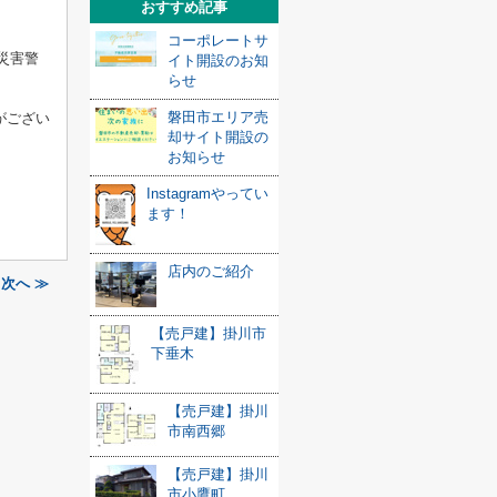
おすすめ記事
コーポレートサ
災害警
イト開設のお知
らせ
磐田市エリア売
がござい
却サイト開設の
お知らせ
Instagramやってい
ます！
店内のご紹介
次へ ≫
【売戸建】掛川市
下垂木
【売戸建】掛川
市南西郷
【売戸建】掛川
市小鷹町