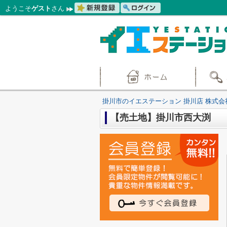
ようこそ
ゲスト
さん
掛川市のイエステーション 掛川店 株式会
【売土地】掛川市西大渕