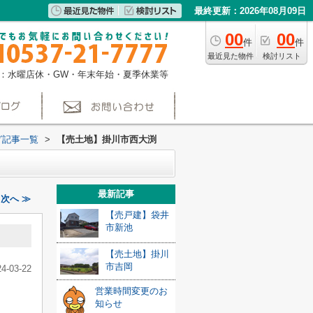
最終更新：2026年08月09日
00
00
件
件
最近見た物件
検討リスト
：水曜店休・GW・年末年始・夏季休業等
グ記事一覧
>
【売土地】掛川市西大渕
最新記事
次へ ≫
【売戸建】袋井
市新池
【売土地】掛川
市吉岡
24-03-22
。
営業時間変更のお
知らせ