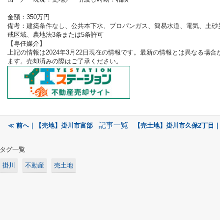
金額：350
万円
備考：
建築条件なし、公共本下水、プロパンガス、簡易水道、電気、土砂
戒区域、農地法3条または5条許可
【専任媒
介
】
上記の情報は2024年3
月22
日現在の情報です。最新の情報とは異なる場合
ます。売却済みの際はご了承ください。
記事一覧
≪ 前へ｜【売地】掛川市富部
【売土地】掛川市久保2丁目｜
タグ一覧
掛川
不動産
売土地