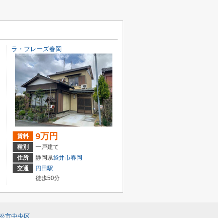
ラ・フレーズ春岡
9万円
賃料
種別
一戸建て
住所
静岡県
袋井市
春岡
交通
円田駅
徒歩50分
松市中央区