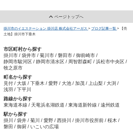
ページトップへ
掛川市のイエステーション 掛川店 株式会社アーガス
>
ブログ記事一覧
>
【売
土地】掛川市下垂木
市区町村から探す
掛川市
/
袋井市
/
菊川市
/
磐田市
/
御前崎市
/
静岡市駿河区
/
静岡市清水区
/
周智郡森町
/
浜松市中央区
/
牧之原市
町名から探す
見付
/
大坂
/
下垂木
/
愛野
/
大池
/
加茂
/
上山梨
/
大渕
/
浅羽
/
下平川
路線から探す
東海道本線
/
天竜浜名湖鉄道
/
東海道新幹線
/
遠州鉄道
駅から探す
掛川
/
袋井
/
菊川
/
愛野
/
西掛川
/
掛川市役所前
/
桜木
/
磐田
/
御厨
/
いこいの広場