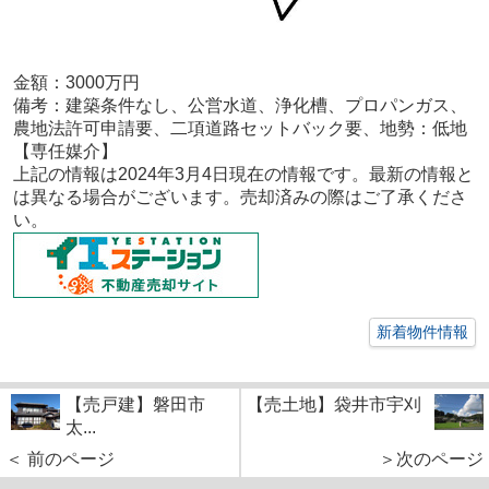
金額：3000
万円
備考：
建築条件なし、公営水道、浄化槽、プロパンガス、
農地法許可申請要、二項道路セットバック要、地勢：低地
【専任媒
介
】
上記の情報は2024年3
月4
日現在の情報です。最新の情報と
は異なる場合がございます。売却済みの際はご了承くださ
い。
新着物件情報
【売戸建】磐田市
【売土地】袋井市宇刈
太...
＜ 前のページ
＞次のページ