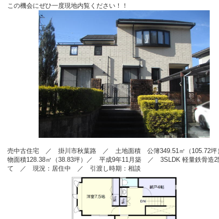
この機会にぜひ一度現地内覧ください！！
売中古住宅 ／ 掛川市秋葉路
／ 土地面積 公簿349.51
㎡（105.72
物面積128.38
㎡（38.83
坪）／ 平成9年11月築
／ 3SLDK 軽量鉄骨造
て
／ 現況：居住中
／ 引渡し時期：相談