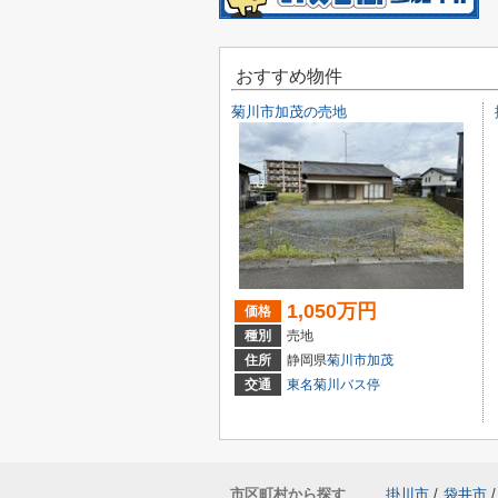
おすすめ物件
菊川市加茂の売地
1,050万円
価格
種別
売地
住所
静岡県
菊川市
加茂
交通
東名菊川バス停
市区町村から探す
掛川市
/
袋井市
/