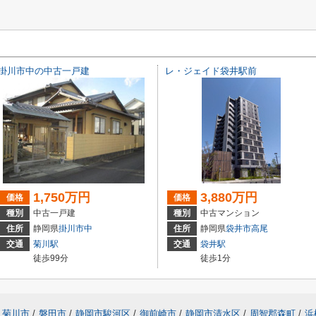
掛川市中の中古一戸建
レ・ジェイド袋井駅前
1,750万円
3,880万円
価格
価格
種別
中古一戸建
種別
中古マンション
住所
静岡県
掛川市
中
住所
静岡県
袋井市
高尾
交通
菊川駅
交通
袋井駅
徒歩99分
徒歩1分
菊川市
/
磐田市
/
静岡市駿河区
/
御前崎市
/
静岡市清水区
/
周智郡森町
/
浜