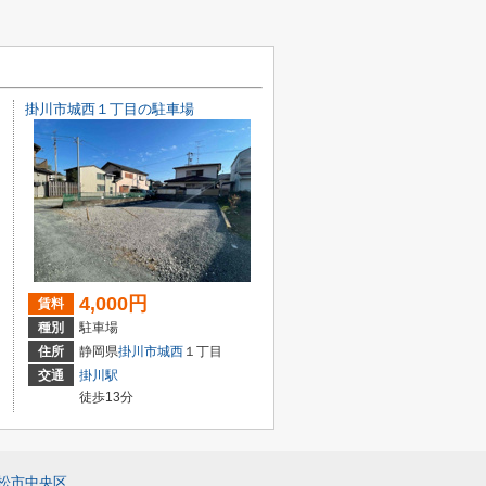
掛川市城西１丁目の駐車場
4,000円
賃料
種別
駐車場
住所
静岡県
掛川市
城西
１丁目
交通
掛川駅
徒歩13分
松市中央区