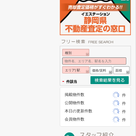
種別
エリア| 駅
価格/賃料
面積
-
件該当
掲載物件数
件
公開物件数
件
本日の更新件数
件
会員物件数
件