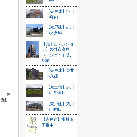
市中
【売戸建】掛川
市印内
【売戸建】掛川
市大多郎
【売中古マンショ
ン】袋井市高尾
レ・ジェイド袋井
駅前
【売戸建】袋井
市久能
【売土地】掛川
市浜野新田
坪） 建
2階建
【売戸建】菊川
市下内田
【売戸建】掛川市
下垂木