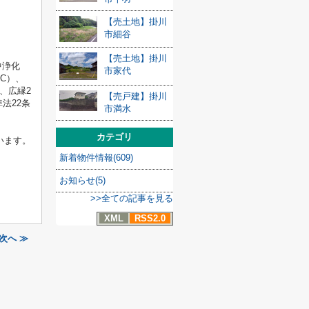
【売土地】掛川
市細谷
【売土地】掛川
中浄化
市家代
C）、
、広縁2
【売戸建】掛川
法22条
市満水
カテゴリ
います。
新着物件情報(609)
お知らせ(5)
>>全ての記事を見る
XML
RSS2.0
次へ ≫