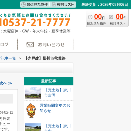
最終更新：2026年08月06日
00
00
件
件
最近見た物件
検討リスト
：水曜店休・GW・年末年始・夏季休業等
グ記事一覧
>
【売戸建】掛川市秋葉路
最新記事
次へ ≫
【売土地】掛川
市吉岡
営業時間変更のお
知らせ
24-02-11
内外装
キュー
【売土地】掛川
利です。