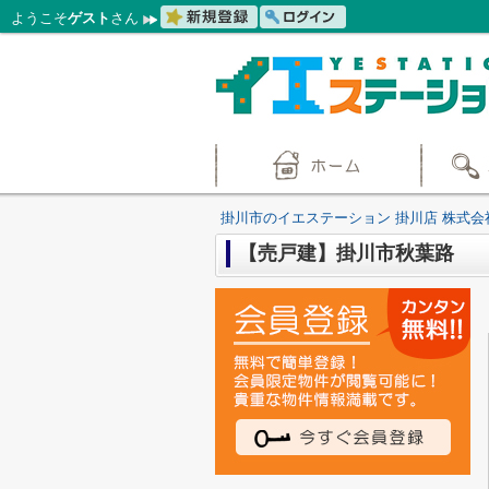
ようこそ
ゲスト
さん
掛川市のイエステーション 掛川店 株式会
【売戸建】掛川市秋葉路