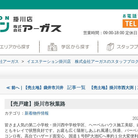
営業時間：09:00-18:00
定休日
社アーガス
>
イエステーション掛川店 株式会社アーガスのスタッフブロ
記事一覧
≪ 前へ｜【売土地】袋井市川井
【売土地】掛川市西大渕｜
【売戸建】掛川市秋葉路
カテゴリ：
新着物件情報
20
皆さま人気の第二小学校・掛川西中学校学区、ヘーベルハウス施工美邸、
ともキレイで状態良好です。お庭も広く陽射しあふれ風通し快適、バーベ
コンロ有。高台でハザード面安心、国道１号BP大池ICへ車約１分大変便