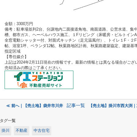
金額：3300
万円
備考：
駐車場並列2台、分譲地内二面接道角地、南面道路、公営水道、集
槽、都市ガス、ヘーベルハウス施工、１Fリビング（床暖房・ビルトインA
全窓電動シャッター付、対面式キッチン（足元温風付）、トイレ１F・２F
帖、浴室1坪、ベランダ12帖、秋葉路地区計画、秋葉路建築協定、建築基準
指定区域
【専任媒介
】
上記は2024年2月11
日現在の情報です。最新の情報とは異なる場合がござ
売却済みの際はご了承ください。
記事一覧
≪ 前へ｜【売土地】袋井市川井
【売土地】掛川市西大渕｜
タグ一覧
掛川
不動産
中古住宅