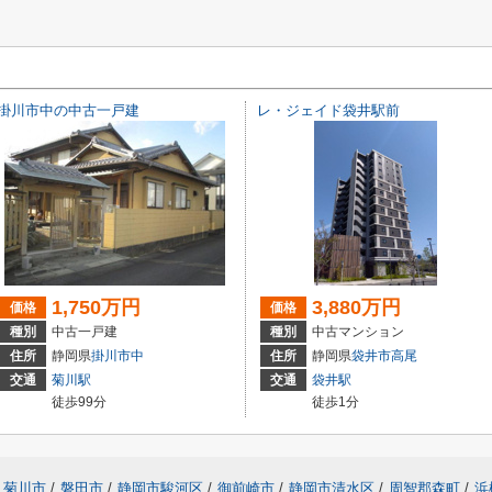
掛川市中の中古一戸建
レ・ジェイド袋井駅前
1,750万円
3,880万円
価格
価格
種別
中古一戸建
種別
中古マンション
住所
静岡県
掛川市
中
住所
静岡県
袋井市
高尾
交通
菊川駅
交通
袋井駅
徒歩99分
徒歩1分
菊川市
/
磐田市
/
静岡市駿河区
/
御前崎市
/
静岡市清水区
/
周智郡森町
/
浜