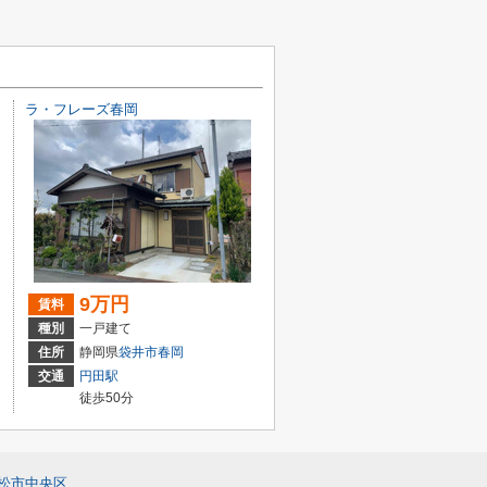
ラ・フレーズ春岡
9万円
賃料
種別
一戸建て
住所
静岡県
袋井市
春岡
交通
円田駅
徒歩50分
松市中央区