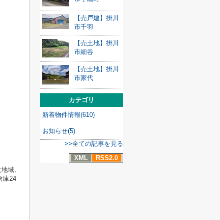
【売戸建】掛川
市千羽
【売土地】掛川
市細谷
【売土地】掛川
市家代
カテゴリ
新着物件情報(610)
お知らせ(5)
>>全ての記事を見る
XML
RSS2.0
火地域、
庫24