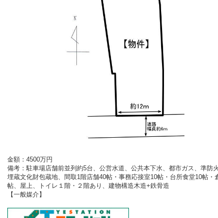
金額：4500
万円
備考：
駐車場店舗前並列約5台、公営水道、公共本下水、都市ガス、準防
埋蔵文化財包蔵地、間取1階店舗40帖・事務応接室10帖・台所食堂10帖・倉
帖、屋上、トイレ１階・２階あり、建物構造木造+鉄骨造
【一般媒介
】