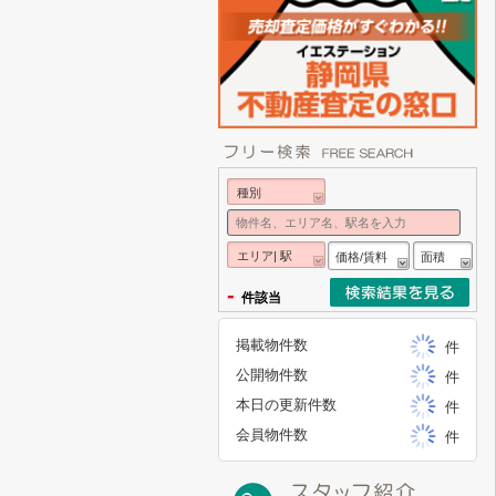
種別
エリア| 駅
価格/賃料
面積
-
件該当
掲載物件数
件
公開物件数
件
本日の更新件数
件
会員物件数
件