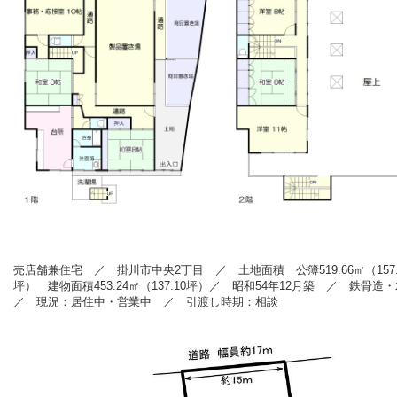
売店舗兼住宅 ／ 掛川市中央2丁目
／ 土地面積 公簿519.66㎡（157.
坪） 建物面積453.24㎡（137.10坪）／ 昭和54
年12
月築 ／ 鉄骨造・
／ 現況：居住中・営業中 ／ 引渡し時期：相談