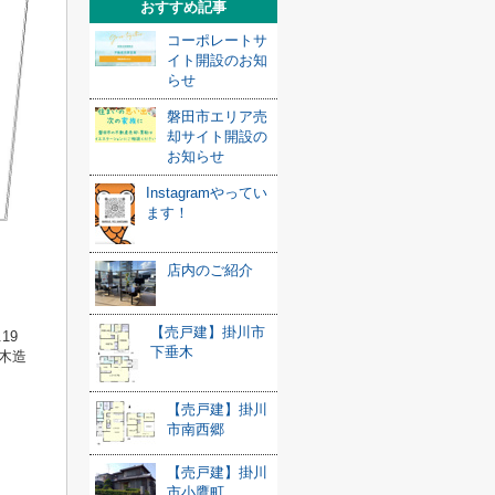
おすすめ記事
コーポレートサ
イト開設のお知
らせ
磐田市エリア売
却サイト開設の
お知らせ
Instagramやってい
ます！
店内のご紹介
【売戸建】掛川市
19
下垂木
木造
【売戸建】掛川
市南西郷
【売戸建】掛川
市小鷹町