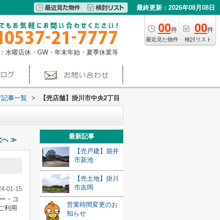
最終更新：2026年08月08日
00
00
件
件
最近見た物件
検討リスト
：水曜店休・GW・年末年始・夏季休業等
グ記事一覧
>
【売店舗】掛川市中央2丁目
最新記事
へ ≫
【売戸建】袋井
市新池
【売土地】掛川
市吉岡
24-01-15
ー・コ
営業時間変更のお
ご利用
知らせ