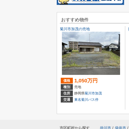
おすすめ物件
菊川市加茂の売地
1,050万円
価格
種別
売地
住所
静岡県
菊川市
加茂
交通
東名菊川バス停
市区町村から探す
掛川市
/
袋井市
/