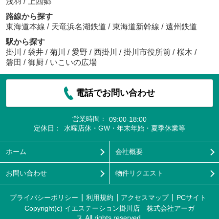
浅羽
/
上西郷
路線から探す
東海道本線
/
天竜浜名湖鉄道
/
東海道新幹線
/
遠州鉄道
駅から探す
掛川
/
袋井
/
菊川
/
愛野
/
西掛川
/
掛川市役所前
/
桜木
/
磐田
/
御厨
/
いこいの広場
電話でお問い合わせ
営業時間：
09:00-18:00
定休日：
水曜店休・GW・年末年始・夏季休業等
ホーム
会社概要
お問い合わせ
物件リクエスト
プライバシーポリシー
利用規約
アクセスマップ
PCサイト
Copyright(c) イエステーション掛川店 株式会社アーガ
ス All rights reserved.