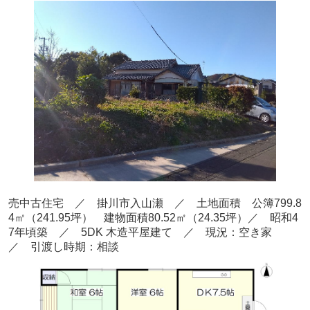
売中古住宅 ／ 掛川市入山瀬
／ 土地面積 公簿799.8
4
㎡（241.95坪） 建物面積80.52
㎡（24.35
坪）／ 昭和4
7年頃
築
／ 5DK 木造平屋建て
／ 現況：空き家
／ 引渡し時期：相談