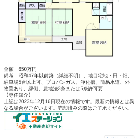
金額：650
万円
備考：
昭和47年以前築（詳細不明）、地目宅地・田・畑、
駐車場5台以上可、プロパンガス、浄化槽、簡易水道、外
物置あり、縁側、農地法3条または5条許可要
【専任媒介
】
上記は2023年12月16
日現在の情報です。最新の情報とは異
なる場合がございます。売却済みの際はご了承ください。