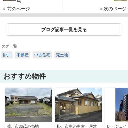
崎
＜ 前のページ
＞次のページ
ブログ記事一覧を見る
タグ一覧
掛川
不動産
中古住宅
売土地
おすすめ物件
菊川市加茂の売地
掛川市中の中古一戸建
レ・ジェイ