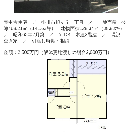
売中古住宅 ／ 掛川市旭ヶ丘二丁目
／ 土地面積 公
簿468.21
㎡（141.63坪） 建物面積128.34
㎡（38.82坪）
／ 昭和63
年2月
築
／ 5LDK
木造2階建 ／ 現況：
空き家
／ 引渡し時期：相談
金額：2,500
万円（解体更地渡しの場合2,600万円）