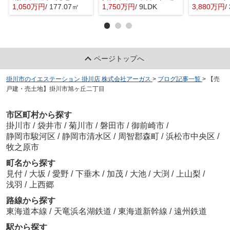
1,050万円
/ 177.07㎡
1,750万円
/ 9LDK
3,880万円
/
ページトップへ
掛川市のイエステーション 掛川店 株式会社アーガス
>
ブログ記事一覧
>
【売
戸建・売土地】掛川市旭ヶ丘二丁目
市区町村から探す
掛川市
/
袋井市
/
菊川市
/
磐田市
/
御前崎市
/
静岡市駿河区
/
静岡市清水区
/
周智郡森町
/
浜松市中央区
/
牧之原市
町名から探す
見付
/
大坂
/
愛野
/
下垂木
/
加茂
/
大池
/
大渕
/
上山梨
/
浅羽
/
上西郷
路線から探す
東海道本線
/
天竜浜名湖鉄道
/
東海道新幹線
/
遠州鉄道
駅から探す