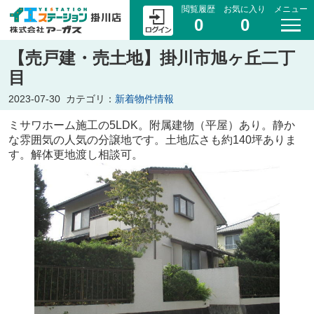
閲覧履歴
お気に入り
メニュー
0
0
【売戸建・売土地】掛川市旭ヶ丘二丁
目
2023-07-30
カテゴリ：
新着物件情報
ミサワホーム施工の5LDK。附属建物（平屋）あり。静か
な雰囲気の人気の分譲地です。土地広さも約140坪ありま
す。解体更地渡し相談可。