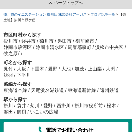
ページトップへ
掛川市のイエステーション 掛川店 株式会社アーガス
>
ブログ記事一覧
>
【売
土地】掛川市緑ケ丘
市区町村から探す
掛川市
/
袋井市
/
菊川市
/
磐田市
/
御前崎市
/
静岡市駿河区
/
静岡市清水区
/
周智郡森町
/
浜松市中央区
/
牧之原市
町名から探す
見付
/
大坂
/
下垂木
/
愛野
/
大池
/
加茂
/
上山梨
/
大渕
/
浅羽
/
下平川
路線から探す
東海道本線
/
天竜浜名湖鉄道
/
東海道新幹線
/
遠州鉄道
駅から探す
掛川
/
袋井
/
菊川
/
愛野
/
西掛川
/
掛川市役所前
/
桜木
/
磐田
/
御厨
/
いこいの広場
電話でお問い合わせ