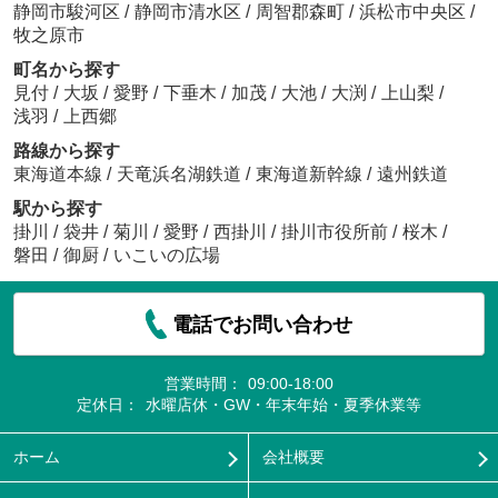
静岡市駿河区
/
静岡市清水区
/
周智郡森町
/
浜松市中央区
/
牧之原市
町名から探す
見付
/
大坂
/
愛野
/
下垂木
/
加茂
/
大池
/
大渕
/
上山梨
/
浅羽
/
上西郷
路線から探す
東海道本線
/
天竜浜名湖鉄道
/
東海道新幹線
/
遠州鉄道
駅から探す
掛川
/
袋井
/
菊川
/
愛野
/
西掛川
/
掛川市役所前
/
桜木
/
磐田
/
御厨
/
いこいの広場
電話でお問い合わせ
営業時間：
09:00-18:00
定休日：
水曜店休・GW・年末年始・夏季休業等
ホーム
会社概要