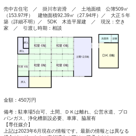
売中古住宅 ／ 掛川市岩滑
／ 土地面積 公簿509
㎡
（153.97坪） 建物面積92.39
㎡（27.94坪）／ 大正５年
築
（詳細不明）
／ 5DK
木造平屋建 ／ 現況：空き
家
／ 引渡し時期：相談
金額：450
万円
備考：
駐車場5台可、土間、ＤＫは離れ、公営水道、プロ
パンガス、浄化槽新設必要、車庫、脇屋有
【専任媒介
】
上記は2023年6月現在の情報です。最新の情報とは異なる