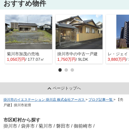
おすすめ物件
菊川市加茂の売地
掛川市中の中古一戸建
レ・ジェイ
1,050万円
/ 177.07㎡
1,750万円
/ 9LDK
3,880万円
/
ページトップへ
掛川市のイエステーション 掛川店 株式会社アーガス
>
ブログ記事一覧
>
【売
戸建】掛川市岩滑
市区町村から探す
掛川市
/
袋井市
/
菊川市
/
磐田市
/
御前崎市
/