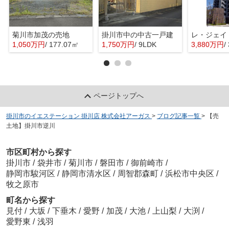
菊川市加茂の売地
掛川市中の中古一戸建
レ・ジェイ
1,050万円
/ 177.07㎡
1,750万円
/ 9LDK
3,880万円
/
ページトップへ
掛川市のイエステーション 掛川店 株式会社アーガス
>
ブログ記事一覧
>
【売
土地】掛川市逆川
市区町村から探す
掛川市
/
袋井市
/
菊川市
/
磐田市
/
御前崎市
/
静岡市駿河区
/
静岡市清水区
/
周智郡森町
/
浜松市中央区
/
牧之原市
町名から探す
見付
/
大坂
/
下垂木
/
愛野
/
加茂
/
大池
/
上山梨
/
大渕
/
愛野東
/
浅羽