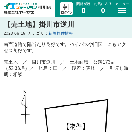
閲覧履歴
お気に入り
メニュー
0
0
【売土地】掛川市逆川
2023-06-15
カテゴリ：
新着物件情報
南面道路で陽当たり良好です。バイパスや旧国一にもアク
セス良好です。
売土地 ／ 掛川市逆川
／ 土地面積 公簿173
㎡
（52.33坪）
／ 地目：田 ／
現況：更地 ／ 引渡し時
期：相談