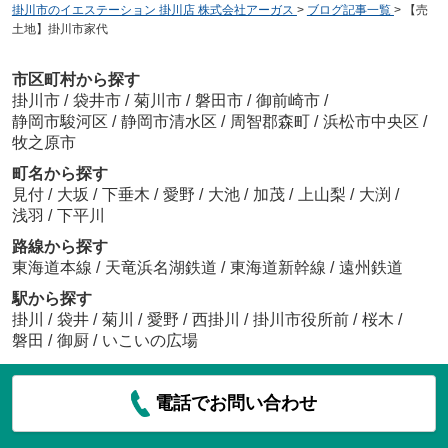
掛川市のイエステーション 掛川店 株式会社アーガス
>
ブログ記事一覧
>
【売
土地】掛川市家代
市区町村から探す
掛川市
/
袋井市
/
菊川市
/
磐田市
/
御前崎市
/
静岡市駿河区
/
静岡市清水区
/
周智郡森町
/
浜松市中央区
/
牧之原市
町名から探す
見付
/
大坂
/
下垂木
/
愛野
/
大池
/
加茂
/
上山梨
/
大渕
/
浅羽
/
下平川
路線から探す
東海道本線
/
天竜浜名湖鉄道
/
東海道新幹線
/
遠州鉄道
駅から探す
掛川
/
袋井
/
菊川
/
愛野
/
西掛川
/
掛川市役所前
/
桜木
/
磐田
/
御厨
/
いこいの広場
電話でお問い合わせ