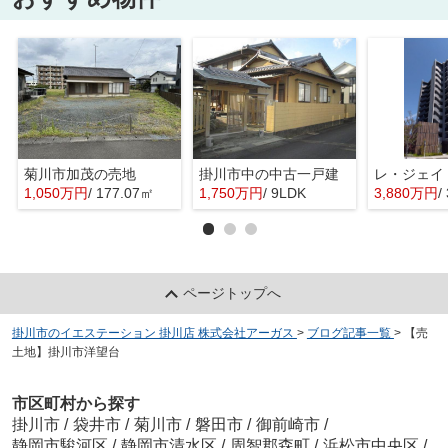
菊川市加茂の売地
掛川市中の中古一戸建
レ・ジェイ
1,050万円
/ 177.07㎡
1,750万円
/ 9LDK
3,880万円
/
ページトップへ
掛川市のイエステーション 掛川店 株式会社アーガス
>
ブログ記事一覧
>
【売
土地】掛川市洋望台
市区町村から探す
掛川市
/
袋井市
/
菊川市
/
磐田市
/
御前崎市
/
静岡市駿河区
/
静岡市清水区
/
周智郡森町
/
浜松市中央区
/