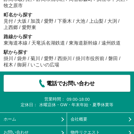
牧之原市
町名から探す
見付
/
大坂
/
加茂
/
愛野
/
下垂木
/
大池
/
上山梨
/
大渕
/
上西郷
/
愛野東
路線から探す
東海道本線
/
天竜浜名湖鉄道
/
東海道新幹線
/
遠州鉄道
駅から探す
掛川
/
袋井
/
菊川
/
愛野
/
西掛川
/
掛川市役所前
/
磐田
/
桜木
/
御厨
/
いこいの広場
電話でお問い合わせ
営業時間：
09:00-18:00
定休日：
水曜店休・GW・年末年始・夏季休業等
ホーム
会社概要
お問い合わせ
物件リクエスト