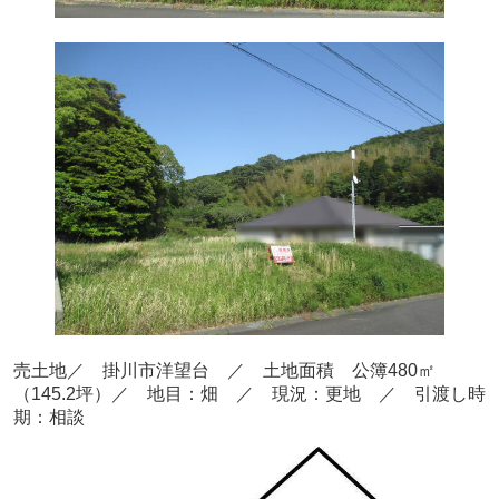
売土地／ 掛川市洋望台
／ 土地面積 公簿480㎡
（145.2坪）／ 地目：畑
／ 現況：更地 ／ 引渡し時
期：相談