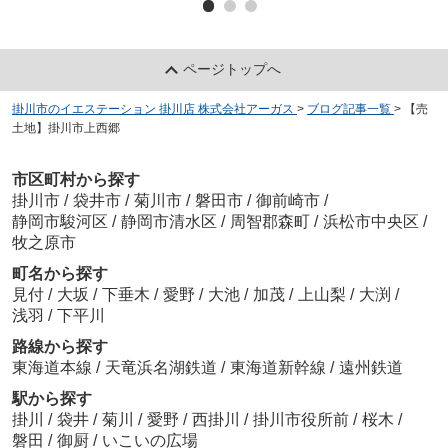
ページトップへ
掛川市のイエステーション 掛川店 株式会社アーガス
>
ブログ記事一覧
>
【売
土地】掛川市上西郷
市区町村から探す
掛川市
/
袋井市
/
菊川市
/
磐田市
/
御前崎市
/
静岡市駿河区
/
静岡市清水区
/
周智郡森町
/
浜松市中央区
/
牧之原市
町名から探す
見付
/
大坂
/
下垂木
/
愛野
/
大池
/
加茂
/
上山梨
/
大渕
/
浅羽
/
下平川
路線から探す
東海道本線
/
天竜浜名湖鉄道
/
東海道新幹線
/
遠州鉄道
駅から探す
掛川
/
袋井
/
菊川
/
愛野
/
西掛川
/
掛川市役所前
/
桜木
/
磐田
/
御厨
/
いこいの広場