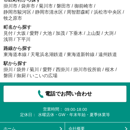
掛川市
/
袋井市
/
菊川市
/
磐田市
/
御前崎市
/
静岡市駿河区
/
静岡市清水区
/
周智郡森町
/
浜松市中央区
/
牧之原市
町名から探す
見付
/
大坂
/
愛野
/
大池
/
加茂
/
下垂木
/
上山梨
/
大渕
/
浅羽
/
下平川
路線から探す
東海道本線
/
天竜浜名湖鉄道
/
東海道新幹線
/
遠州鉄道
駅から探す
掛川
/
袋井
/
菊川
/
愛野
/
西掛川
/
掛川市役所前
/
桜木
/
磐田
/
御厨
/
いこいの広場
電話でお問い合わせ
営業時間：
09:00-18:00
定休日：
水曜店休・GW・年末年始・夏季休業等
ホーム
会社概要