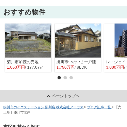
おすすめ物件
菊川市加茂の売地
掛川市中の中古一戸建
レ・ジェイ
1,050万円
/ 177.07㎡
1,750万円
/ 9LDK
3,880万円
/
ページトップへ
掛川市のイエステーション 掛川店 株式会社アーガス
>
ブログ記事一覧
>
【売
土地】掛川市印内
市区町村から探す