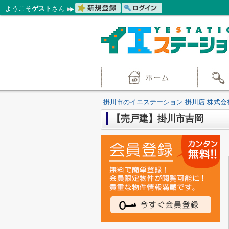
ようこそ
ゲスト
さん
掛川市のイエステーション 掛川店 株式会
【売戸建】掛川市吉岡