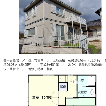
売中古住宅 ／ 掛川市吉岡
／ 土地面積 公簿169.59㎡（51.3坪）
積96.06㎡（29.05坪）／ 平成3
年5
月築 ／ 2
L
DK 軽量鉄骨造2階建 
況：居住中 ／ 引渡し時期：相談