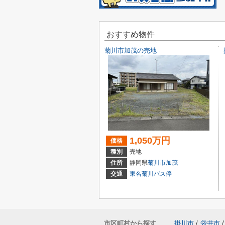
おすすめ物件
菊川市加茂の売地
1,050万円
価格
種別
売地
住所
静岡県
菊川市
加茂
交通
東名菊川バス停
市区町村から探す
掛川市
/
袋井市
/