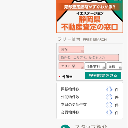
種別
エリア| 駅
価格/賃料
面積
-
件該当
掲載物件数
件
公開物件数
件
本日の更新件数
件
会員物件数
件