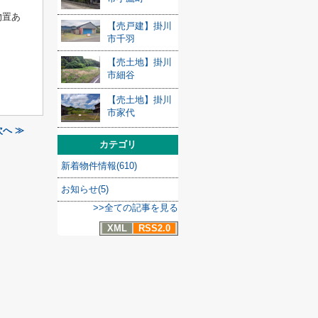
物置あ
【売戸建】掛川
市千羽
【売土地】掛川
市細谷
【売土地】掛川
市家代
へ ≫
カテゴリ
新着物件情報(610)
お知らせ(5)
>>全ての記事を見る
XML
RSS2.0