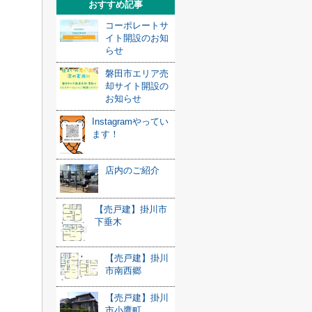
おすすめ記事
コーポレートサ
イト開設のお知
らせ
磐田市エリア売
却サイト開設の
お知らせ
Instagramやってい
ます！
店内のご紹介
【売戸建】掛川市
下垂木
【売戸建】掛川
市南西郷
【売戸建】掛川
市小鷹町