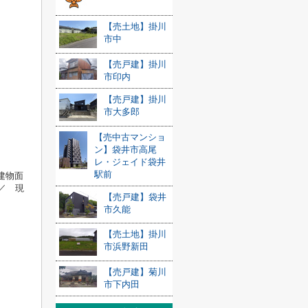
【売土地】掛川
市中
【売戸建】掛川
市印内
【売戸建】掛川
市大多郎
【売中古マンショ
ン】袋井市高尾
レ・ジェイド袋井
駅前
 建物面
／ 現
【売戸建】袋井
市久能
【売土地】掛川
市浜野新田
【売戸建】菊川
市下内田