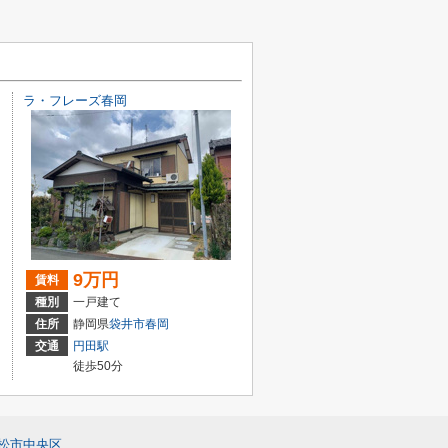
ラ・フレーズ春岡
9万円
賃料
種別
一戸建て
住所
静岡県
袋井市
春岡
交通
円田駅
徒歩50分
松市中央区