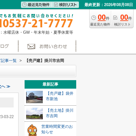
最終更新：2026年08月08日
00
00
件
件
最近見た物件
検討リスト
：水曜店休・GW・年末年始・夏季休業等
グ記事一覧
>
【売戸建】掛川市吉岡
最新記事
へ ≫
【売戸建】袋井
市新池
【売土地】掛川
市吉岡
23-03-22
営業時間変更のお
知らせ