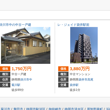
掛川市中の中古一戸建
レ・ジェイド袋井駅前
1,750万円
3,880万円
価格
価格
種別
中古一戸建
種別
中古マンション
住所
静岡県
掛川市
中
住所
静岡県
袋井市
高尾
交通
菊川駅
交通
袋井駅
徒歩99分
徒歩1分
菊川市
/
磐田市
/
静岡市駿河区
/
御前崎市
/
静岡市清水区
/
周智郡森町
/
浜