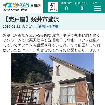
閲覧履歴
お気に入り
メニュー
0
0
【売戸建】袋井市豊沢
2023-01-22
カテゴリ：
新着物件情報
近隣はお茶畑が広がる長閑な環境、平屋で家事動線も良く
サンルームでは悪天候時も洗濯物干し可能！ロフトは広々
していてエアコンも設置されている為、ひと部屋としてお
使いいただけます。高台なので水災の心配もありません！