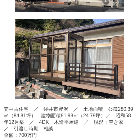
売中古住宅 ／
袋井市豊沢
／ 土地面積 公簿280.39
㎡（84.81坪） 建物面積81.98
㎡（24.79坪）／ 昭和58
年12
月築 ／ 4
DK 木造平屋建 ／ 現況：空き家
／ 引渡し時期：相談
金額：700
万円