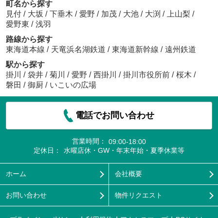
町名から探す
見付
/
大坂
/
下垂木
/
愛野
/
加茂
/
大池
/
大渕
/
上山梨
/
愛野東
/
浅羽
路線から探す
東海道本線
/
天竜浜名湖鉄道
/
東海道新幹線
/
遠州鉄道
駅から探す
掛川
/
袋井
/
菊川
/
愛野
/
西掛川
/
掛川市役所前
/
桜木
/
磐田
/
御厨
/
いこいの広場
電話でお問い合わせ
営業時間：
09:00-18:00
定休日：
水曜店休・GW・年末年始・夏季休業等
ホーム
会社概要
お問い合わせ
物件リクエスト