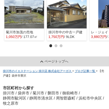
菊川市加茂の売地
掛川市中の中古一戸建
レ・ジェイ
1,050万円
/ 177.07㎡
1,750万円
/ 9LDK
3,880万円
/
ページトップへ
掛川市のイエステーション 掛川店 株式会社アーガス
>
ブログ記事一覧
>
【売
戸建】袋井市豊沢
市区町村から探す
掛川市
/
袋井市
/
菊川市
/
磐田市
/
御前崎市
/
静岡市駿河区
/
静岡市清水区
/
周智郡森町
/
浜松市中央区
/
牧之原市