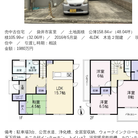
売中古住宅 ／
袋井市富里
／ 土地面積 公簿
158.84
㎡（48.04坪）
積
105.99
㎡（32.06坪）／ 2016年5
月築 ／ 4L
DK 木造２階建 ／ 
住中 ／ 引渡し時期：相談
金額：1980
万円
備考：
駐車場3台、公営水道、浄化槽、全居室収納、ウォークインクロー
床下収納、
モニタ付インターホン、トイレ×2、浴室暖房乾燥機、
カウンタ