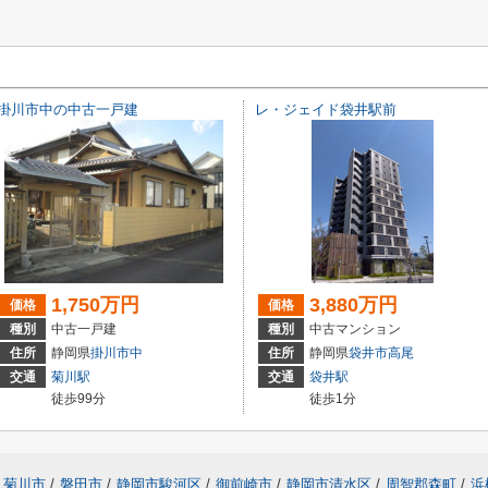
掛川市中の中古一戸建
レ・ジェイド袋井駅前
1,750万円
3,880万円
価格
価格
種別
中古一戸建
種別
中古マンション
住所
静岡県
掛川市
中
住所
静岡県
袋井市
高尾
交通
菊川駅
交通
袋井駅
徒歩99分
徒歩1分
菊川市
/
磐田市
/
静岡市駿河区
/
御前崎市
/
静岡市清水区
/
周智郡森町
/
浜