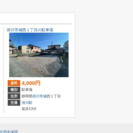
掛川市城西１丁目の駐車場
4,000円
賃料
種別
駐車場
住所
静岡県
掛川市
城西
１丁目
交通
掛川駅
徒歩13分
松市中央区