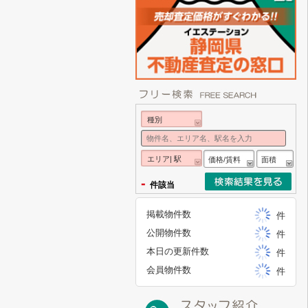
種別
エリア| 駅
価格/賃料
面積
-
件該当
掲載物件数
件
公開物件数
件
本日の更新件数
件
会員物件数
件