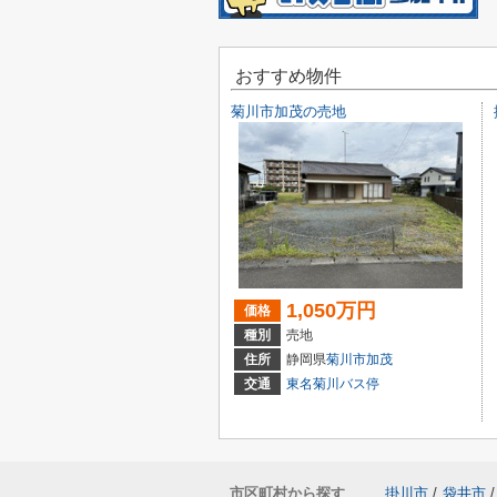
おすすめ物件
菊川市加茂の売地
1,050万円
価格
種別
売地
住所
静岡県
菊川市
加茂
交通
東名菊川バス停
市区町村から探す
掛川市
/
袋井市
/