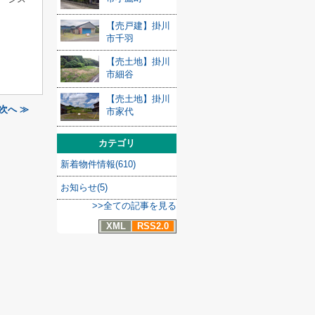
【売戸建】掛川
市千羽
【売土地】掛川
市細谷
【売土地】掛川
次へ ≫
市家代
カテゴリ
新着物件情報(610)
お知らせ(5)
>>全ての記事を見る
XML
RSS2.0