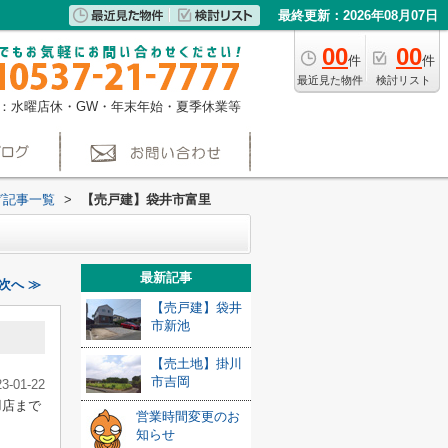
最終更新：2026年08月07日
00
00
件
件
最近見た物件
検討リスト
：水曜店休・GW・年末年始・夏季休業等
グ記事一覧
>
【売戸建】袋井市富里
最新記事
次へ ≫
【売戸建】袋井
市新池
【売土地】掛川
市吉岡
23-01-22
羽店まで
営業時間変更のお
知らせ