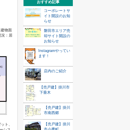
おすすめ記事
コーポレートサ
イト開設のお知
らせ
 建物面
磐田市エリア売
現況：居
却サイト開設の
お知らせ
Instagramやってい
ます！
店内のご紹介
【売戸建】掛川市
下垂木
【売戸建】掛川
市南西郷
【売戸建】掛川
ゼット、
市小鷹町
ーシス