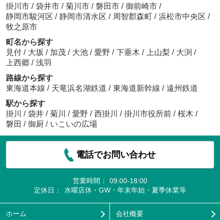
掛川市
/
袋井市
/
菊川市
/
磐田市
/
御前崎市
/
静岡市駿河区
/
静岡市清水区
/
周智郡森町
/
浜松市中央区
/
牧之原市
町名から探す
見付
/
大坂
/
加茂
/
大池
/
愛野
/
下垂木
/
上山梨
/
大渕
/
上西郷
/
浅羽
路線から探す
東海道本線
/
天竜浜名湖鉄道
/
東海道新幹線
/
遠州鉄道
駅から探す
掛川
/
袋井
/
菊川
/
愛野
/
西掛川
/
掛川市役所前
/
桜木
/
磐田
/
御厨
/
いこいの広場
電話でお問い合わせ
営業時間：
09:00-18:00
定休日：
水曜店休・GW・年末年始・夏季休業等
ホーム
会社概要