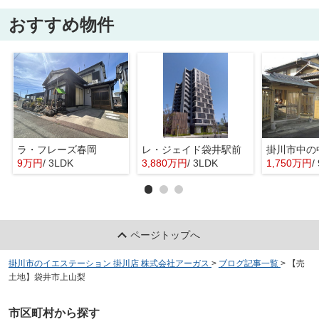
おすすめ物件
ラ・フレーズ春岡
レ・ジェイド袋井駅前
掛川市中の
9万円
/ 3LDK
3,880万円
/ 3LDK
1,750万円
/
ページトップへ
掛川市のイエステーション 掛川店 株式会社アーガス
>
ブログ記事一覧
>
【売
土地】袋井市上山梨
市区町村から探す