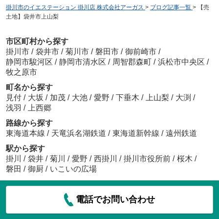
掛川市のイエステーション 掛川店 株式会社アーガス
>
ブログ記事一覧
>
【売
土地】袋井市上山梨
市区町村から探す
掛川市
/
袋井市
/
菊川市
/
磐田市
/
御前崎市
/
静岡市駿河区
/
静岡市清水区
/
周智郡森町
/
浜松市中央区
/
牧之原市
町名から探す
見付
/
大坂
/
加茂
/
大池
/
愛野
/
下垂木
/
上山梨
/
大渕
/
浅羽
/
上西郷
路線から探す
東海道本線
/
天竜浜名湖鉄道
/
東海道新幹線
/
遠州鉄道
駅から探す
掛川
/
袋井
/
菊川
/
愛野
/
西掛川
/
掛川市役所前
/
桜木
/
磐田
/
御厨
/
いこいの広場
電話でお問い合わせ