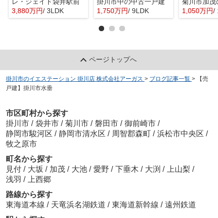
レ・ジェイド袋井駅前
掛川市中の中古一戸建
菊川市加茂
3,880万円
/ 3LDK
1,750万円
/ 9LDK
1,050万円
/
ページトップへ
掛川市のイエステーション 掛川店 株式会社アーガス
>
ブログ記事一覧
>
【売
戸建】掛川市水垂
市区町村から探す
掛川市
/
袋井市
/
菊川市
/
磐田市
/
御前崎市
/
静岡市駿河区
/
静岡市清水区
/
周智郡森町
/
浜松市中央区
/
牧之原市
町名から探す
見付
/
大坂
/
加茂
/
大池
/
愛野
/
下垂木
/
大渕
/
上山梨
/
浅羽
/
上西郷
路線から探す
東海道本線
/
天竜浜名湖鉄道
/
東海道新幹線
/
遠州鉄道