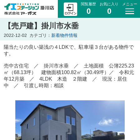
閲覧履歴
お気に入り
メニュー
0
0
【売戸建】掛川市水垂
2022-12-02
カテゴリ：
新着物件情報
陽当たりの良い築浅の４LDKで、駐車場３台がある物件で
す。
売中古住宅 ／ 掛川市水垂 ／ 土地面積 公簿225.23
㎡（68.13坪） 建物面積100.82㎡（30.49坪）／ 令和元
年12月築 ／ 4L
DK 木造 ２階建 ／ 現況：居住
中 ／ 引渡し時期：相談