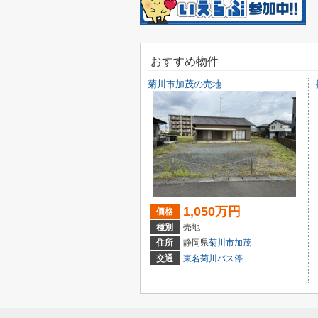
おすすめ物件
菊川市加茂の売地
1,050万円
価格
種別
売地
住所
静岡県
菊川市
加茂
交通
東名菊川バス停