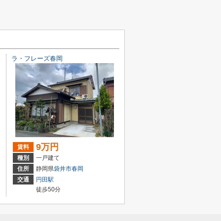
ラ・フレーズ春岡
9万円
賃料
種別
一戸建て
住所
静岡県
袋井市
春岡
交通
円田駅
徒歩50分