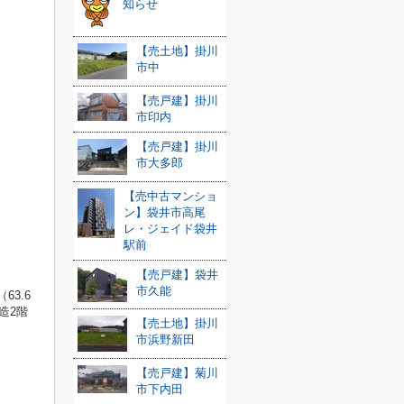
知らせ
【売土地】掛川
市中
【売戸建】掛川
市印内
【売戸建】掛川
市大多郎
【売中古マンショ
ン】袋井市高尾
レ・ジェイド袋井
駅前
【売戸建】袋井
市久能
3.6
造2階
【売土地】掛川
市浜野新田
【売戸建】菊川
市下内田