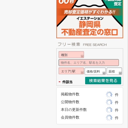
種別
エリア| 駅
価格/賃料
面積
-
件該当
掲載物件数
件
公開物件数
件
本日の更新件数
件
会員物件数
件