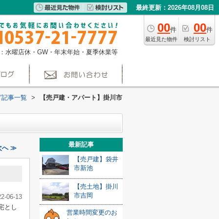
最終更新：2026年08月08日
00
00
件
件
最近見た物件
検討リスト
：水曜店休・GW・年末年始・夏季休業等
グ記事一覧
>
【売戸建・アパート】掛川市
最新記事
へ ≫
【売戸建】袋井
市新池
【売土地】掛川
市吉岡
22-06-13
宅とし
営業時間変更のお