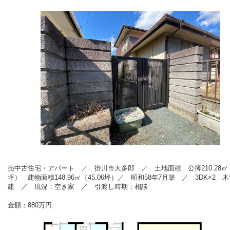
売中古住宅・アパート ／ 掛川市大多郎 ／ 土地面積 公簿210.28㎡（6
坪） 建物面積148.96㎡（45.06坪）／ 昭和58年7月
築 ／ 3DK×2
木
建 ／ 現況：空き家 ／ 引渡し時期：相談
金額
：880
万円