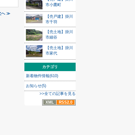
市小鷹町
へ ≫
【売戸建】掛川
市千羽
【売土地】掛川
市細谷
【売土地】掛川
市家代
カテゴリ
新着物件情報(610)
お知らせ(5)
>>全ての記事を見る
XML
RSS2.0