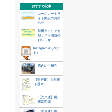
おすすめ記事
コーポレートサ
イト開設のお知
らせ
磐田市エリア売
却サイト開設の
お知らせ
Instagramやってい
ます！
店内のご紹介
【売戸建】掛川市
下垂木
【売戸建】掛川
市南西郷
【売戸建】掛川