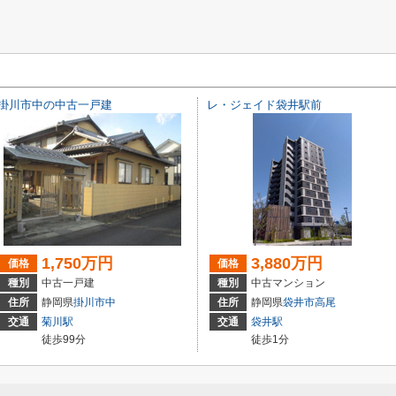
掛川市中の中古一戸建
レ・ジェイド袋井駅前
1,750万円
3,880万円
価格
価格
種別
中古一戸建
種別
中古マンション
住所
静岡県
掛川市
中
住所
静岡県
袋井市
高尾
交通
菊川駅
交通
袋井駅
徒歩99分
徒歩1分