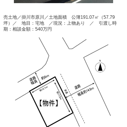
売土地／掛川市原川／土地面積 公簿191.07㎡（57.79
坪）／ 地目：宅地 ／現況：上物あり
／ 引渡し時
期：相談
金額：540万円