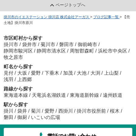
ページトップへ
掛川市のイエステーション 掛川店 株式会社アーガス
>
ブログ記事一覧
>
【売
土地】掛川市原川
市区町村から探す
掛川市
/
袋井市
/
菊川市
/
磐田市
/
御前崎市
/
静岡市駿河区
/
静岡市清水区
/
周智郡森町
/
浜松市中央区
/
牧之原市
町名から探す
見付
/
大坂
/
愛野
/
下垂木
/
加茂
/
大池
/
大渕
/
上山梨
/
浅羽
/
上西郷
路線から探す
東海道本線
/
天竜浜名湖鉄道
/
東海道新幹線
/
遠州鉄道
駅から探す
掛川
/
袋井
/
菊川
/
愛野
/
西掛川
/
掛川市役所前
/
桜木
/
磐田
/
御厨
/
いこいの広場