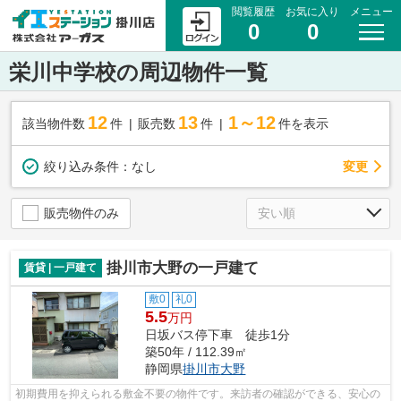
閲覧履歴
お気に入り
メニュー
0
0
栄川中学校の周辺物件一覧
12
13
1～12
該当物件数
件
販売数
件
件を表示
変更
絞り込み条件：
なし
販売物件のみ
掛川市大野の一戸建て
賃貸 | 一戸建て
敷0
礼0
5.5
万円
日坂バス停下車 徒歩1分
築50年 / 112.39㎡
静岡県
掛川市
大野
初期費用を抑えられる敷金不要の物件です。来訪者の確認ができる、安心の