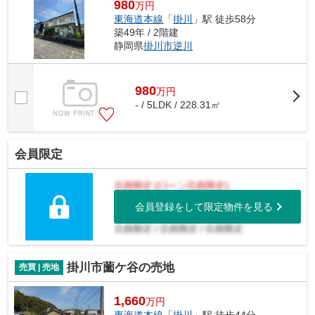
980
万円
東海道本線
「
掛川
」駅 徒歩58分
築49年 / 2階建
静岡県
掛川市
逆川
980
万
円
- / 5LDK / 228.31㎡
会員限定
会員登録をして限定物件を見る
掛川市薗ケ谷の売地
売買 | 売地
1,660
万円
東海道本線
「
掛川
」駅 徒歩44分