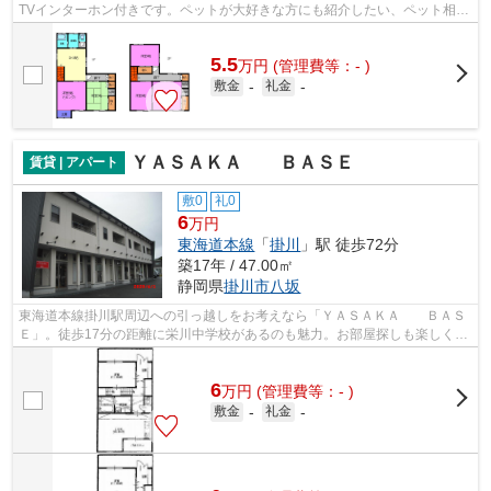
TVインターホン付きです。ペットが大好きな方にも紹介したい、ペット相談
可の物件です。こちらは一戸建て物件...
5.5
万
円
(管理費等：- )
敷金
-
礼金
-
ＹＡＳＡＫＡ ＢＡＳＥ
賃貸 | アパート
敷0
礼0
6
万円
東海道本線
「
掛川
」駅 徒歩72分
築17年 / 47.00㎡
静岡県
掛川市
八坂
東海道本線掛川駅周辺への引っ越しをお考えなら「ＹＡＳＡＫＡ ＢＡＳ
Ｅ」。徒歩17分の距離に栄川中学校があるのも魅力。お部屋探しも楽しく。
掛川市や東海道本線掛川付近のことな...
6
万
円
(管理費等：- )
敷金
-
礼金
-