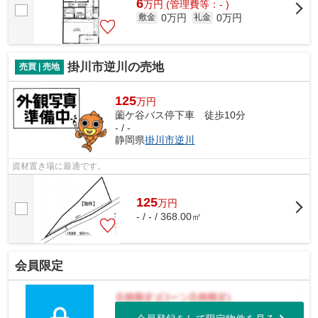
6
万
円
(管理費等：- )
0万円
0万円
敷金
礼金
掛川市逆川の売地
売買 | 売地
125
万円
薗ケ谷バス停下車 徒歩10分
- / -
静岡県
掛川市
逆川
資材置き場に最適です。
125
万
円
- / - / 368.00㎡
会員限定