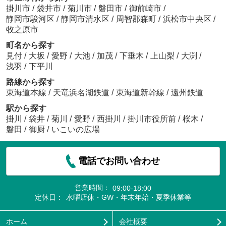
掛川市
/
袋井市
/
菊川市
/
磐田市
/
御前崎市
/
静岡市駿河区
/
静岡市清水区
/
周智郡森町
/
浜松市中央区
/
牧之原市
町名から探す
見付
/
大坂
/
愛野
/
大池
/
加茂
/
下垂木
/
上山梨
/
大渕
/
浅羽
/
下平川
路線から探す
東海道本線
/
天竜浜名湖鉄道
/
東海道新幹線
/
遠州鉄道
駅から探す
掛川
/
袋井
/
菊川
/
愛野
/
西掛川
/
掛川市役所前
/
桜木
/
磐田
/
御厨
/
いこいの広場
電話でお問い合わせ
営業時間：
09:00-18:00
定休日：
水曜店休・GW・年末年始・夏季休業等
ホーム
会社概要