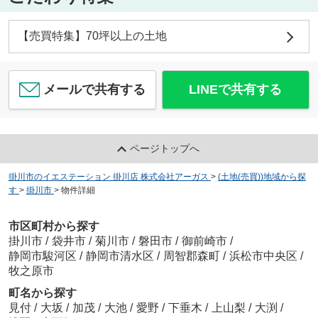
【売買特集】70坪以上の土地
メールで共有する
LINEで共有する
ページトップへ
掛川市のイエステーション 掛川店 株式会社アーガス
>
(土地(売買))地域から探
す
>
掛川市
>
物件詳細
市区町村から探す
掛川市
/
袋井市
/
菊川市
/
磐田市
/
御前崎市
/
静岡市駿河区
/
静岡市清水区
/
周智郡森町
/
浜松市中央区
/
牧之原市
町名から探す
見付
/
大坂
/
加茂
/
大池
/
愛野
/
下垂木
/
上山梨
/
大渕
/