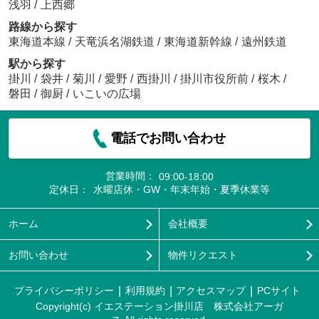
浅羽
/
上西郷
路線から探す
東海道本線
/
天竜浜名湖鉄道
/
東海道新幹線
/
遠州鉄道
駅から探す
掛川
/
袋井
/
菊川
/
愛野
/
西掛川
/
掛川市役所前
/
桜木
/
磐田
/
御厨
/
いこいの広場
電話でお問い合わせ
営業時間：
09:00-18:00
定休日：
水曜店休・GW・年末年始・夏季休業等
ホーム
会社概要
お問い合わせ
物件リクエスト
プライバシーポリシー
利用規約
アクセスマップ
PCサイト
Copyright(c) イエステーション掛川店 株式会社アーガ