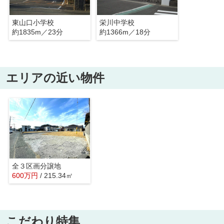
東山口小学校
栄川中学校
約1835m／23分
約1366m／18分
エリアの近い物件
全３区画分譲地
600
万
円
/ 215.34㎡
こだわり特集