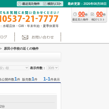
最終更新：2026年08月08日
00
00
件
件
最近見た物件
検討リスト
：水曜店休・GW・年末年始・夏季休業等
>
原田小学校の近くの物件
表示件数：
1
1
1-1
当公開件数
件 販売数
件
件表示
2分