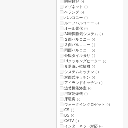
眺望良好
(-)
メゾネット
(-)
ベランダ
(-)
バルコニー
(-)
ルーフバルコニー
(-)
オール電化
(-)
24時間換気システム
(-)
２面バルコニー
(-)
３面バルコニー
(-)
両面バルコニー
(-)
外観タイル張り
(-)
IHクッキングヒーター
(-)
食器洗い乾燥機
(-)
システムキッチン
(-)
対面式キッチン
(-)
アイランドキッチン
(-)
追焚機能浴室
(-)
浴室乾燥機
(-)
床暖房
(-)
ウォークインクロゼット
(-)
CS
(-)
BS
(-)
CATV
(-)
インターネット対応
(-)