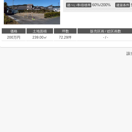
60%/200%
建ぺい率/容積率
建築条件
価格
土地面積
坪数
販売区画 / 総区画数
200
万円
239.00㎡
72.29坪
- / -
該