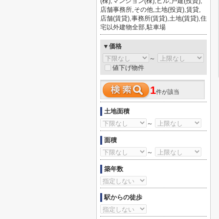
(棟),マンション(棟),ビル,戸建(投資),
店舗事務所,その他,土地(投資),賃貸,
店舗(賃貸),事務所(賃貸),土地(賃貸),住
宅以外建物全部,駐車場
▼価格
～
値下げ物件
1
件が該当
土地面積
～
面積
～
築年数
駅からの徒歩