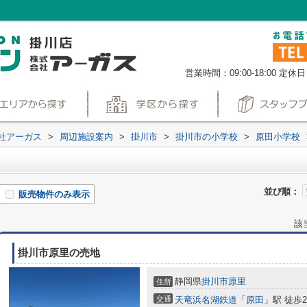
営業時間：09:00-18:00
定休日
社アーガス
>
周辺施設案内
>
掛川市
>
掛川市の小学校
>
原田小学校
並び順：
販売物件のみ表示
該
掛川市原里の売地
静岡県
掛川市
原里
住所
交通
天竜浜名湖鉄道
「
原田
」駅 徒歩2