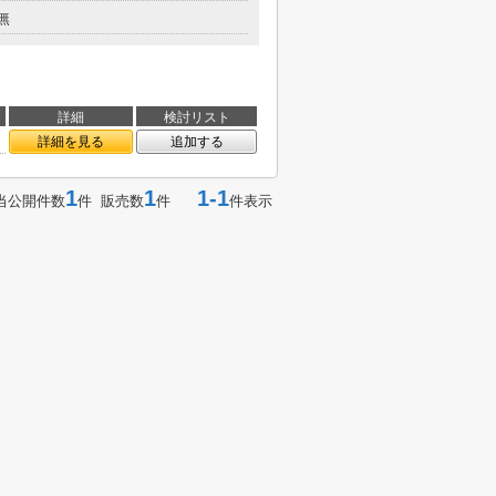
無
詳細
検討リスト
詳細を見る
追加する
1
1
1-1
当公開件数
件 販売数
件
件表示