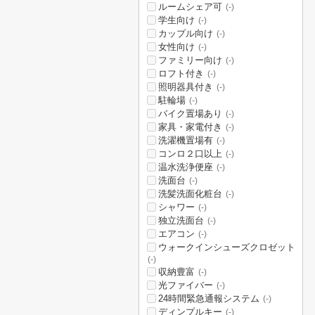
ルームシェア可
(-)
学生向け
(-)
カップル向け
(-)
女性向け
(-)
ファミリー向け
(-)
ロフト付き
(-)
照明器具付き
(-)
駐輪場
(-)
バイク置場あり
(-)
家具・家電付き
(-)
洗濯機置場有
(-)
コンロ２口以上
(-)
温水洗浄便座
(-)
洗面台
(-)
洗髪洗面化粧台
(-)
シャワー
(-)
独立洗面台
(-)
エアコン
(-)
ウォークインシューズクロゼット
(-)
収納豊富
(-)
光ファイバー
(-)
24時間緊急通報システム
(-)
ディンプルキー
(-)