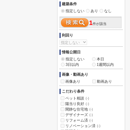
建築条件
指定しない
あり
なし
1
件が該当
利回り
情報公開日
指定しない
本日
3日以内
1週間以内
画像・動画あり
画像あり
動画あり
こだわり条件
ペット相談
(-)
陽当り良好
(-)
閑静な住宅地
(-)
デザイナーズ
(-)
リフォーム済
(-)
リノベーション済
(-)