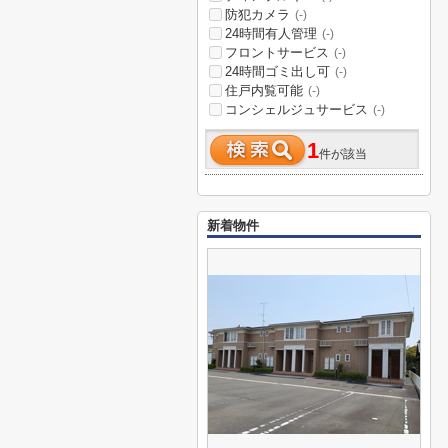
防犯カメラ
(-)
24時間有人管理
(-)
フロントサービス
(-)
24時間ゴミ出し可
(-)
住戸内覧可能
(-)
コンシェルジュサービス
(-)
1
件が該当
新着物件