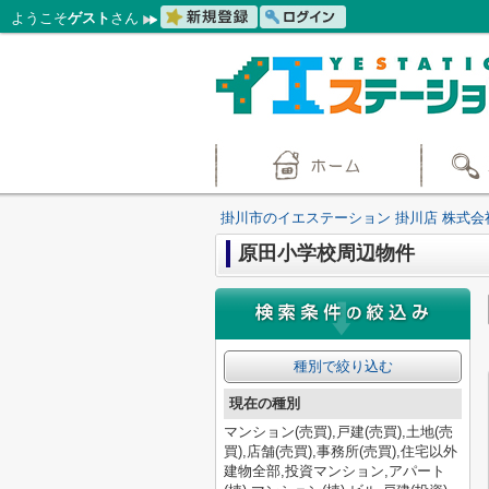
ようこそ
ゲスト
さん
掛川市のイエステーション 掛川店 株式会
原田小学校周辺物件
種別で絞り込む
現在の種別
マンション(売買),戸建(売買),土地(売
買),店舗(売買),事務所(売買),住宅以外
建物全部,投資マンション,アパート