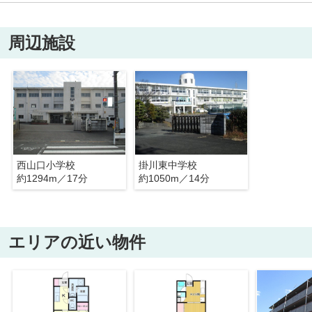
周辺施設
西山口小学校
掛川東中学校
約1294m／17分
約1050m／14分
エリアの近い物件