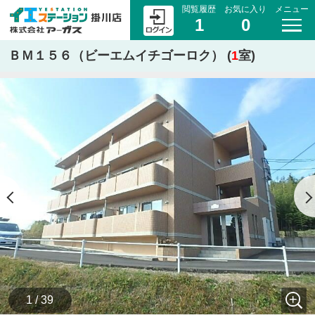
閲覧履歴
お気に入り
メニュー
1
0
ＢＭ１５６（ビーエムイチゴーロク） (
1
室)
1 / 39