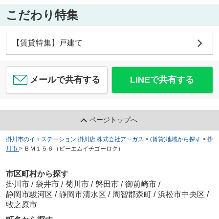
こだわり特集
【賃貸特集】戸建て
メールで共有する
LINEで共有する
ページトップへ
掛川市のイエステーション 掛川店 株式会社アーガス
>
(賃貸)地域から探す
>
掛
川市
>
ＢＭ１５６（ビーエムイチゴーロク）
市区町村から探す
掛川市
/
袋井市
/
菊川市
/
磐田市
/
御前崎市
/
静岡市駿河区
/
静岡市清水区
/
周智郡森町
/
浜松市中央区
/
牧之原市