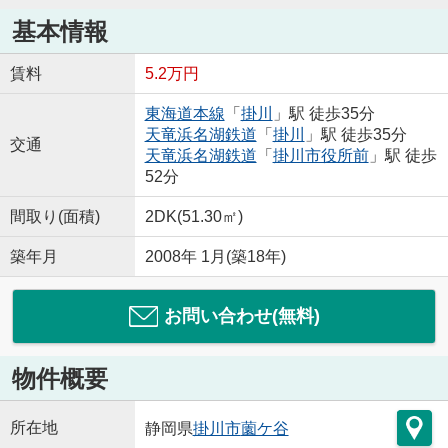
基本情報
賃料
5.2万円
東海道本線
「
掛川
」駅 徒歩35分
天竜浜名湖鉄道
「
掛川
」駅 徒歩35分
交通
天竜浜名湖鉄道
「
掛川市役所前
」駅 徒歩
52分
間取り(面積)
2DK(51.30㎡)
築年月
2008年 1月(築18年)
お問い合わせ(無料)
物件概要
所在地
静岡県
掛川市
薗ケ谷