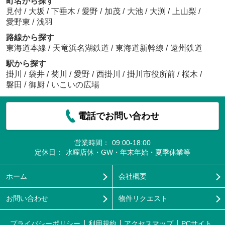
町名から探す
見付
/
大坂
/
下垂木
/
愛野
/
加茂
/
大池
/
大渕
/
上山梨
/
愛野東
/
浅羽
路線から探す
東海道本線
/
天竜浜名湖鉄道
/
東海道新幹線
/
遠州鉄道
駅から探す
掛川
/
袋井
/
菊川
/
愛野
/
西掛川
/
掛川市役所前
/
桜木
/
磐田
/
御厨
/
いこいの広場
電話でお問い合わせ
営業時間：
09:00-18:00
定休日：
水曜店休・GW・年末年始・夏季休業等
ホーム
会社概要
お問い合わせ
物件リクエスト
プライバシーポリシー
利用規約
アクセスマップ
PCサイト