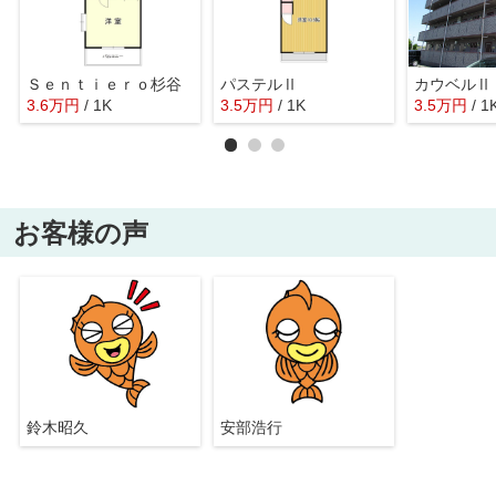
Ｓｅｎｔｉｅｒｏ杉谷
パステルⅡ
カウベルⅡ
3.6
万
円
/ 1K
3.5
万
円
/ 1K
3.5
万
円
/ 1
お客様の声
鈴木昭久
安部浩行