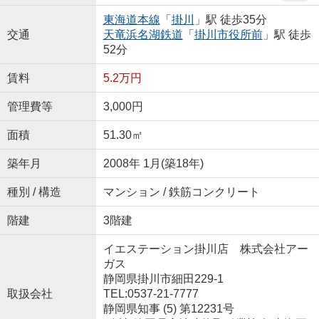
東海道本線
「
掛川
」駅 徒歩35分
交通
天竜浜名湖鉄道
「
掛川市役所前
」駅 徒歩
52分
賃料
5.2万円
管理費等
3,000円
面積
51.30㎡
築年月
2008年 1月(築18年)
種別 / 構造
マンション / 鉄筋コンクリート
階建
3階建
イエステーション掛川店 株式会社アー
ガス
静岡県掛川市細田229-1
取扱会社
TEL:0537-21-7777
静岡県知事 (5) 第12231号