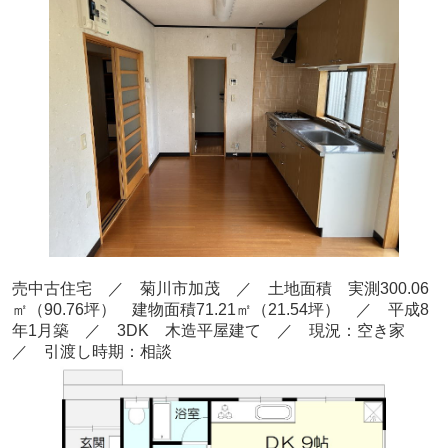
売中古住宅 ／ 菊川市加茂
／ 土地面積 実測300.06
㎡
（90.76
坪） 建物面積71.21
㎡（21.54坪
） ／ 平成8
年1
月
築
／ 3DK 木造平屋建て
／ 現況：空き家
／ 引渡し時期：相談