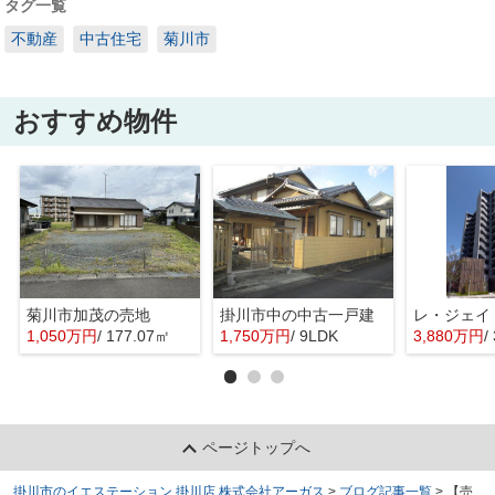
タグ一覧
不動産
中古住宅
菊川市
おすすめ物件
菊川市加茂の売地
掛川市中の中古一戸建
レ・ジェイ
1,050万円
/ 177.07㎡
1,750万円
/ 9LDK
3,880万円
/
ページトップへ
掛川市のイエステーション 掛川店 株式会社アーガス
>
ブログ記事一覧
>
【売