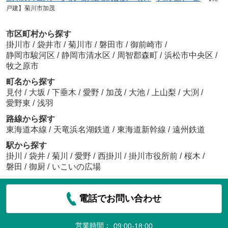
戸建】菊川市加茂
市区町村から探す
掛川市
/
袋井市
/
菊川市
/
磐田市
/
御前崎市
/
静岡市駿河区
/
静岡市清水区
/
周智郡森町
/
浜松市中央区
/
牧之原市
町名から探す
見付
/
大坂
/
下垂木
/
愛野
/
加茂
/
大池
/
上山梨
/
大渕
/
愛野東
/
浅羽
路線から探す
東海道本線
/
天竜浜名湖鉄道
/
東海道新幹線
/
遠州鉄道
駅から探す
掛川
/
袋井
/
菊川
/
愛野
/
西掛川
/
掛川市役所前
/
桜木
/
磐田
/
御厨
/
いこいの広場
電話でお問い合わせ
営業時間：
09:00-18:00