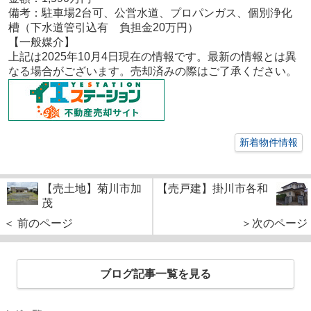
備考：
駐車場2台可、公営水道、プロパンガス、個別浄化
槽（下水道管引込有 負担金20万円）
【一般
媒介
】
上記は2025年10
月4
日現在の情報です。最新の情報とは異
なる場合がございます。売却済みの際はご了承ください。
新着物件情報
【売土地】菊川市加
【売戸建】掛川市各和
茂
＜ 前のページ
＞次のページ
ブログ記事一覧を見る