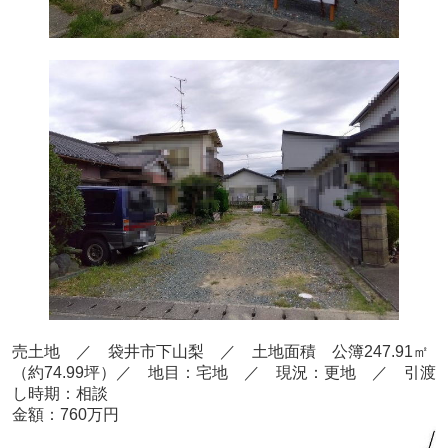
売
土地 ／ 袋井市下山梨
／ 土地面積 公簿247.91
㎡
（約74.99坪）
／ 地目：宅地
／
現況：更地 ／ 引渡
し時期：相談
金額：760
万円