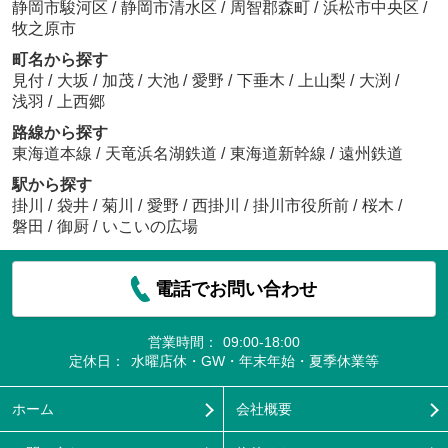
静岡市駿河区
/
静岡市清水区
/
周智郡森町
/
浜松市中央区
/
牧之原市
町名から探す
見付
/
大坂
/
加茂
/
大池
/
愛野
/
下垂木
/
上山梨
/
大渕
/
浅羽
/
上西郷
路線から探す
東海道本線
/
天竜浜名湖鉄道
/
東海道新幹線
/
遠州鉄道
駅から探す
掛川
/
袋井
/
菊川
/
愛野
/
西掛川
/
掛川市役所前
/
桜木
/
磐田
/
御厨
/
いこいの広場
電話でお問い合わせ
営業時間：
09:00-18:00
定休日：
水曜店休・GW・年末年始・夏季休業等
ホーム
会社概要