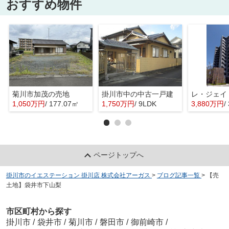
おすすめ物件
菊川市加茂の売地
掛川市中の中古一戸建
レ・ジェイ
1,050万円
/ 177.07㎡
1,750万円
/ 9LDK
3,880万円
/
ページトップへ
掛川市のイエステーション 掛川店 株式会社アーガス
>
ブログ記事一覧
>
【売
土地】袋井市下山梨
市区町村から探す
掛川市
/
袋井市
/
菊川市
/
磐田市
/
御前崎市
/