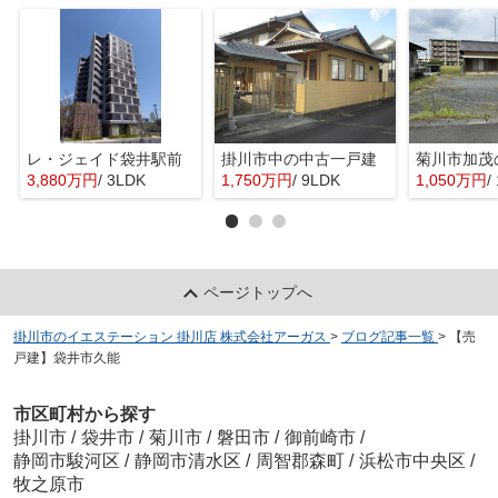
レ・ジェイド袋井駅前
掛川市中の中古一戸建
菊川市加茂
3,880万円
/ 3LDK
1,750万円
/ 9LDK
1,050万円
/
ページトップへ
掛川市のイエステーション 掛川店 株式会社アーガス
>
ブログ記事一覧
>
【売
戸建】袋井市久能
市区町村から探す
掛川市
/
袋井市
/
菊川市
/
磐田市
/
御前崎市
/
静岡市駿河区
/
静岡市清水区
/
周智郡森町
/
浜松市中央区
/
牧之原市