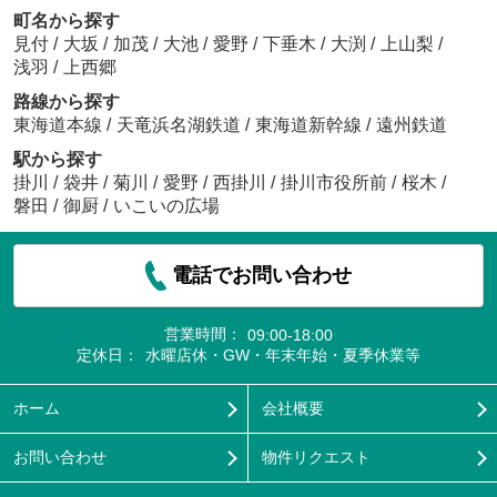
町名から探す
見付
/
大坂
/
加茂
/
大池
/
愛野
/
下垂木
/
大渕
/
上山梨
/
浅羽
/
上西郷
路線から探す
東海道本線
/
天竜浜名湖鉄道
/
東海道新幹線
/
遠州鉄道
駅から探す
掛川
/
袋井
/
菊川
/
愛野
/
西掛川
/
掛川市役所前
/
桜木
/
磐田
/
御厨
/
いこいの広場
電話でお問い合わせ
営業時間：
09:00-18:00
定休日：
水曜店休・GW・年末年始・夏季休業等
ホーム
会社概要
お問い合わせ
物件リクエスト