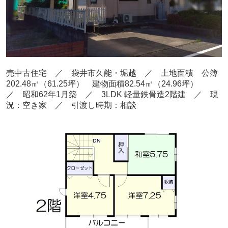
売中古住宅 ／ 袋井市久能・堀越
／ 土地面積 公簿
202.48㎡
（61.25
坪） 建物面積82.54
㎡（24.96坪
）
／ 昭和62年1月
築
／ 3L
DK
軽量鉄骨造2階建
／ 現
況：空き家
／ 引渡し時期：相談