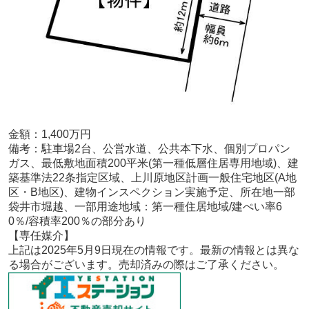
金額：1,400
万円
備考：
駐車場2台、公営水道、公共本下水、個別プロパン
ガス、最低敷地面積200平米(第一種低層住居専用地域)、建
築基準法22条指定区域、上川原地区計画一般住宅地区(A地
区・B地区)、建物インスペクション実施予定、所在地一部
袋井市堀越、一部用途地域：第一種住居地域/建ぺい率6
0％/容積率200％の部分あり
【専任
媒介
】
上記は2025年5
月9
日現在の情報です。最新の情報とは異な
る場合がございます。売却済みの際はご了承ください。