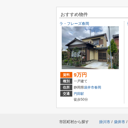
おすすめ物件
ラ・フレーズ春岡
9万円
賃料
種別
一戸建て
住所
静岡県
袋井市
春岡
交通
円田駅
徒歩50分
市区町村から探す
掛川市
/
袋井市
/