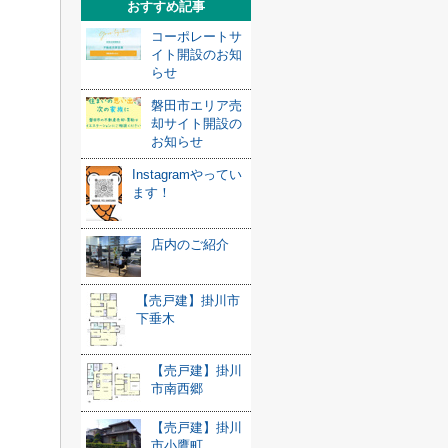
おすすめ記事
コーポレートサ
イト開設のお知
らせ
磐田市エリア売
却サイト開設の
お知らせ
Instagramやってい
ます！
店内のご紹介
【売戸建】掛川市
下垂木
【売戸建】掛川
市南西郷
【売戸建】掛川
市小鷹町