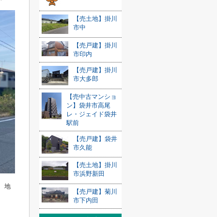
【売土地】掛川
市中
【売戸建】掛川
市印内
【売戸建】掛川
市大多郎
【売中古マンショ
ン】袋井市高尾
レ・ジェイド袋井
駅前
【売戸建】袋井
市久能
【売土地】掛川
市浜野新田
 地
【売戸建】菊川
市下内田