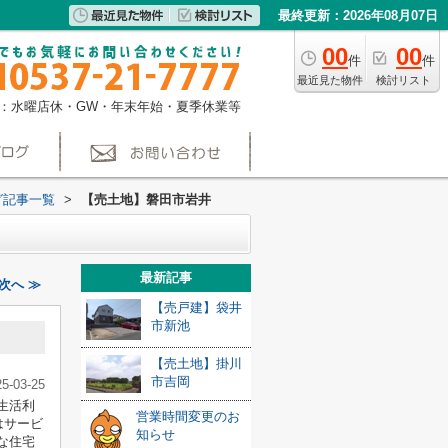
最終更新：2026年08月07日
00
00
件
件
最近見た物件
検討リスト
：水曜店休・GW・年末年始・夏季休業等
グ記事一覧
>
【売土地】磐田市岩井
最新記事
次へ ≫
【売戸建】袋井
市新池
【売土地】掛川
市吉岡
25-03-25
生活利
営業時間変更のお
はサービ
知らせ
な住宅