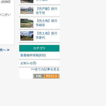
約843
【売戸建】掛川
市千羽
がござい
【売土地】掛川
市細谷
【売土地】掛川
市家代
カテゴリ
次へ ≫
新着物件情報(610)
お知らせ(5)
>>全ての記事を見る
XML
RSS2.0