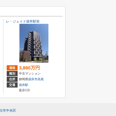
レ・ジェイド袋井駅前
3,880万円
価格
種別
中古マンション
住所
静岡県
袋井市
高尾
交通
袋井駅
徒歩1分
松市中央区