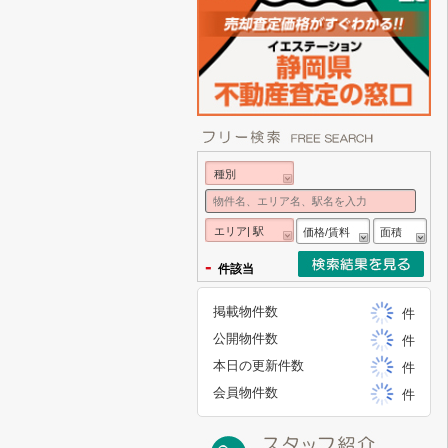
種別
エリア| 駅
価格/賃料
面積
-
件該当
掲載物件数
件
公開物件数
件
本日の更新件数
件
会員物件数
件