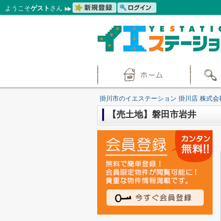
ようこそ
ゲスト
さん
掛川市のイエステーション 掛川店 株式会
【売土地】磐田市岩井