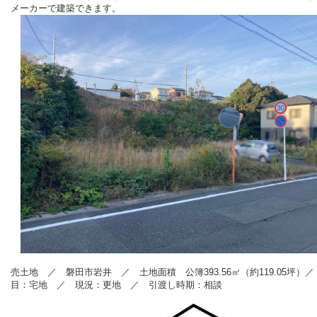
メーカーで建築できます。
売
土地 ／ 磐田市岩井
／ 土地面積 公簿393.56
㎡（約119.05坪）
／
目：宅地
／
現況：更地 ／ 引渡し時期：相談