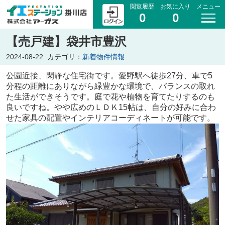
閲覧履歴
お気に入り
メニュー
0
0
【売戸建】袋井市豊沢
2024-08-22
カテゴリ：
新着物件情報
公園近接、閑静な住宅街です。愛野駅へ徒歩27分、車で5
分程の距離にありながら緑豊かな環境で、バランスの取れ
た生活ができそうです。庭で花や植物を育てたりするのも
良いですね。やや広めのＬＤＫ15帖は、自分の好みに合わ
せた家具の配置やインテリアコーディネートが可能です。