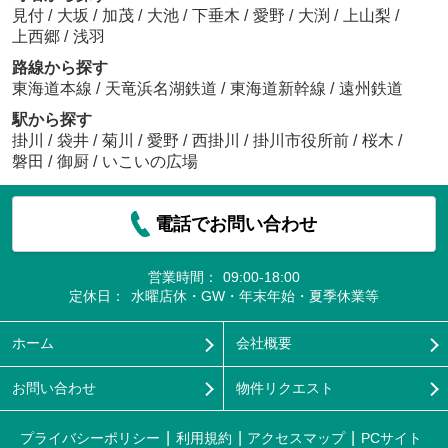
見付
/
大坂
/
加茂
/
大池
/
下垂木
/
愛野
/
大渕
/
上山梨
/
上西郷
/
浅羽
路線から探す
東海道本線
/
天竜浜名湖鉄道
/
東海道新幹線
/
遠州鉄道
駅から探す
掛川
/
袋井
/
菊川
/
愛野
/
西掛川
/
掛川市役所前
/
桜木
/
磐田
/
御厨
/
いこいの広場
電話でお問い合わせ
営業時間：
09:00-18:00
定休日：
水曜店休・GW・年末年始・夏季休業等
ホーム
会社概要
お問い合わせ
物件リクエスト
プライバシーポリシー
利用規約
アクセスマップ
PCサイト