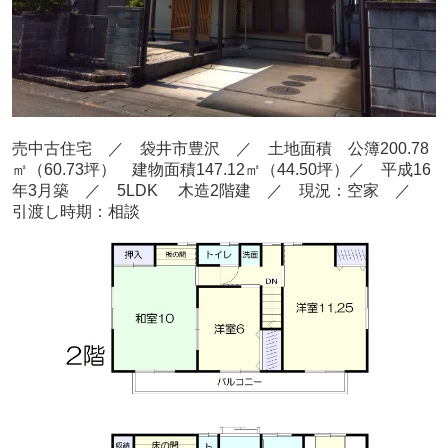
売中古住宅 ／ 袋井市豊沢
／ 土地面積 公簿200.78
㎡
（60.73
坪） 建物面積147.12
㎡（44.50
坪）／ 平成16
年3月築
／ 5L
DK 木造2階建
／ 現況：空家
／
引渡し時期：相談