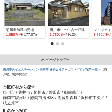
菊川市加茂の売地
掛川市中の中古一戸建
レ・ジェイ
1,050万円
/ 177.07㎡
1,750万円
/ 9LDK
3,880万円
/
ページトップへ
掛川市のイエステーション 掛川店 株式会社アーガス
>
ブログ記事一覧
>
【売
戸建】袋井市豊沢
市区町村から探す
掛川市
/
袋井市
/
菊川市
/
磐田市
/
御前崎市
/
静岡市駿河区
/
静岡市清水区
/
周智郡森町
/
浜松市中央区
/
牧之原市
町名から探す