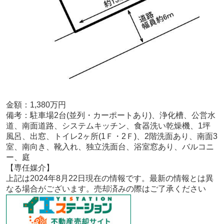
金額：1,380
万円
備考：
駐車場2台(並列・カーポートあり)、浄化槽、公営水
道、南面道路、システムキッチン、食器洗い乾燥機、1坪
風呂、出窓、トイレ2ヶ所(1Ｆ・2Ｆ)、2階洗面あり、南面3
室、南向き、靴入れ、独立洗面台、浴室窓あり、バルコニ
ー、庭
【専任
媒介
】
上記は2024年8
月22
日現在の情報です。最新の情報とは異
なる場合がございます。売却済みの際はご了承ください