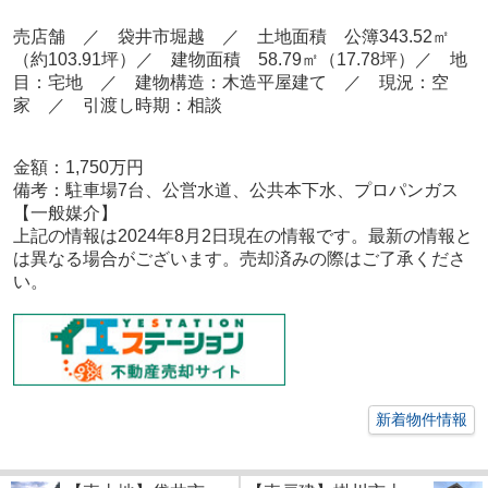
売店舗
／
袋井市堀越
／ 土地面積 公簿343.52
㎡
（約103.91坪）
／ 建物面積 58.79㎡（17.78坪）／ 地
目：宅地
／ 建物構造：木造平屋建て ／
現況：空
家 ／ 引渡し時期：相談
金額：1,750
万円
備考：
駐車場7台、公営水道、公共本下水、プロパンガス
【一般媒介
】
上記の情報は2024年8月2
日現在の情報です。最新の情報と
は異なる場合がございます。売却済みの際はご了承くださ
い。
新着物件情報