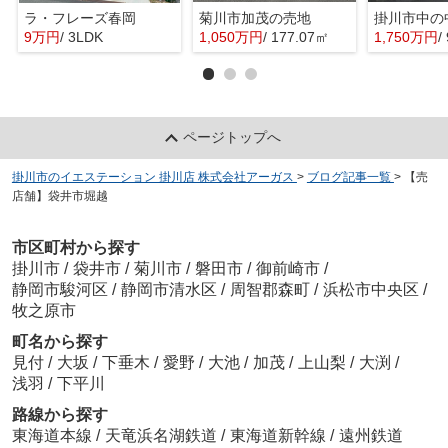
ラ・フレーズ春岡
菊川市加茂の売地
掛川市中の
9万円
/ 3LDK
1,050万円
/ 177.07㎡
1,750万円
/
ページトップへ
掛川市のイエステーション 掛川店 株式会社アーガス
>
ブログ記事一覧
>
【売
店舗】袋井市堀越
市区町村から探す
掛川市
/
袋井市
/
菊川市
/
磐田市
/
御前崎市
/
静岡市駿河区
/
静岡市清水区
/
周智郡森町
/
浜松市中央区
/
牧之原市
町名から探す
見付
/
大坂
/
下垂木
/
愛野
/
大池
/
加茂
/
上山梨
/
大渕
/
浅羽
/
下平川
路線から探す
東海道本線
/
天竜浜名湖鉄道
/
東海道新幹線
/
遠州鉄道