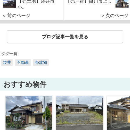
【売土地】袋井市
【売戸建】掛川市上...
小...
＜ 前のページ
＞次のページ
ブログ記事一覧を見る
タグ一覧
袋井
不動産
売建物
おすすめ物件