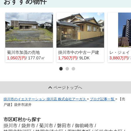
おすすめ物件
菊川市加茂の売地
掛川市中の中古一戸建
レ・ジェイ
1,050万円
/ 177.07㎡
1,750万円
/ 9LDK
3,880万円
/
ページトップへ
掛川市のイエステーション 掛川店 株式会社アーガス
>
ブログ記事一覧
>
【売
戸建】袋井市諸井
市区町村から探す
掛川市
/
袋井市
/
菊川市
/
磐田市
/
御前崎市
/