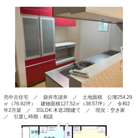
売中古住宅 ／ 袋井市諸井
／ 土地面積 公簿254.29
㎡（76.92坪） 建物面積127.52
㎡（38.57
坪）／ 令和2
年2月築
／ 3SLDK 木造2階建て
／ 現況：空き家
／ 引渡し時期：相談