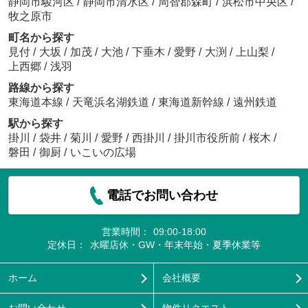
静岡市駿河区
/
静岡市清水区
/
周智郡森町
/
浜松市中央区
/
牧之原市
町名から探す
見付
/
大坂
/
加茂
/
大池
/
下垂木
/
愛野
/
大渕
/
上山梨
/
上西郷
/
浅羽
路線から探す
東海道本線
/
天竜浜名湖鉄道
/
東海道新幹線
/
遠州鉄道
駅から探す
掛川
/
袋井
/
菊川
/
愛野
/
西掛川
/
掛川市役所前
/
桜木
/
磐田
/
御厨
/
いこいの広場
電話でお問い合わせ
営業時間：
09:00-18:00
定休日：
水曜店休・GW・年末年始・夏季休業等
ホーム
会社概要
お問い合わせ
物件リクエスト