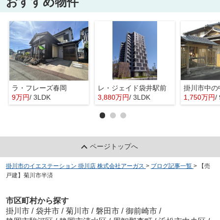
おすすめ物件
ラ・フレーズ春岡
レ・ジェイド袋井駅前
掛川市中の
9万円
/ 3LDK
3,880万円
/ 3LDK
1,750万円
/
ページトップへ
掛川市のイエステーション 掛川店 株式会社アーガス
>
ブログ記事一覧
>
【売
戸建】菊川市半済
市区町村から探す
掛川市
/
袋井市
/
菊川市
/
磐田市
/
御前崎市
/