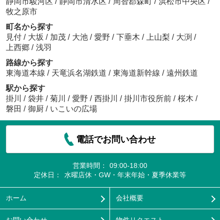
静岡市駿河区
/
静岡市清水区
/
周智郡森町
/
浜松市中央区
/
牧之原市
町名から探す
見付
/
大坂
/
加茂
/
大池
/
愛野
/
下垂木
/
上山梨
/
大渕
/
上西郷
/
浅羽
路線から探す
東海道本線
/
天竜浜名湖鉄道
/
東海道新幹線
/
遠州鉄道
駅から探す
掛川
/
袋井
/
菊川
/
愛野
/
西掛川
/
掛川市役所前
/
桜木
/
磐田
/
御厨
/
いこいの広場
電話でお問い合わせ
営業時間：
09:00-18:00
定休日：
水曜店休・GW・年末年始・夏季休業等
ホーム
会社概要
お問い合わせ
物件リクエスト