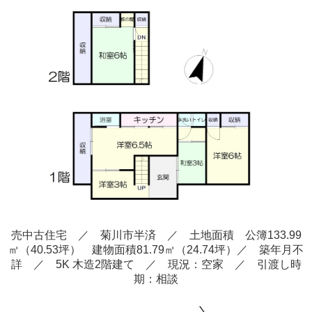
売中古住宅 ／ 菊川市半済
／ 土地面積 公簿133.99
㎡（40.53坪） 建物面積81.79
㎡（24.74
坪）／ 築年月不
詳
／ 5K 木造2階建て
／ 現況：空家
／ 引渡し時
期：相談