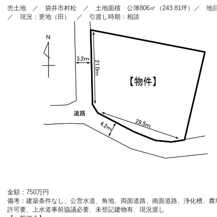
売土地 ／ 袋井市村松 ／ 土地面積 公簿806
㎡（243.81坪）／ 
／ 現況：更地（田） ／ 引渡し時期：相談
金額
：750万円
備考：
建築条件なし、公営水道、角地、両面道路、南面道路、浄化槽、農
許可要、上水道事前協議必要、未登記建物有、現況渡し