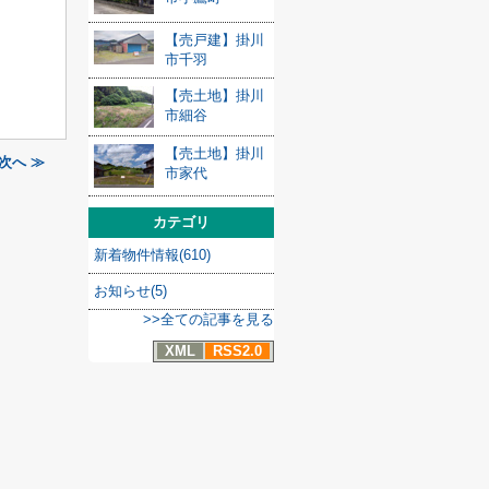
【売戸建】掛川
市千羽
【売土地】掛川
市細谷
【売土地】掛川
次へ ≫
市家代
カテゴリ
新着物件情報(610)
お知らせ(5)
>>全ての記事を見る
XML
RSS2.0