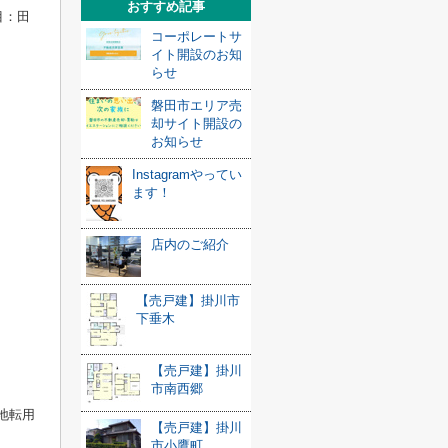
おすすめ記事
地目：田
コーポレートサ
イト開設のお知
らせ
磐田市エリア売
却サイト開設の
お知らせ
Instagramやってい
ます！
店内のご紹介
【売戸建】掛川市
下垂木
【売戸建】掛川
市南西郷
地転用
【売戸建】掛川
市小鷹町