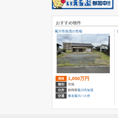
おすすめ物件
菊川市加茂の売地
1,050万円
価格
種別
売地
住所
静岡県
菊川市
加茂
交通
東名菊川バス停