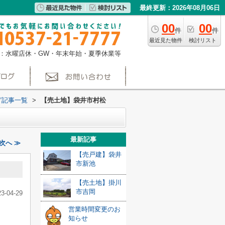
最終更新：2026年08月06日
00
00
件
件
最近見た物件
検討リスト
：水曜店休・GW・年末年始・夏季休業等
グ記事一覧
>
【売土地】袋井市村松
最新記事
次へ ≫
【売戸建】袋井
市新池
【売土地】掛川
市吉岡
23-04-29
営業時間変更のお
知らせ