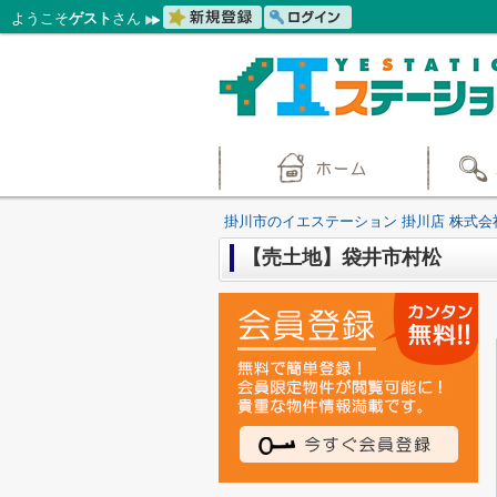
ようこそ
ゲスト
さん
掛川市のイエステーション 掛川店 株式会
【売土地】袋井市村松