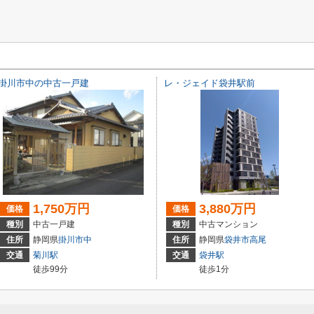
掛川市中の中古一戸建
レ・ジェイド袋井駅前
1,750万円
3,880万円
価格
価格
種別
中古一戸建
種別
中古マンション
住所
静岡県
掛川市
中
住所
静岡県
袋井市
高尾
交通
菊川駅
交通
袋井駅
徒歩99分
徒歩1分