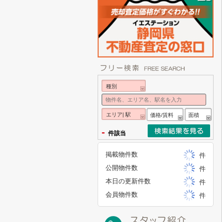
種別
エリア| 駅
価格/賃料
面積
-
件該当
掲載物件数
件
公開物件数
件
本日の更新件数
件
会員物件数
件