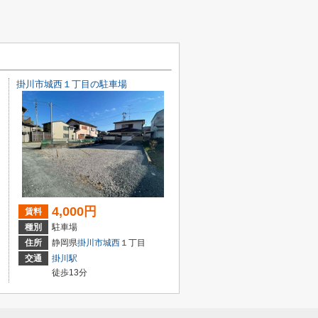
掛川市城西１丁目の駐車場
4,000円
賃料
種別
駐車場
住所
静岡県
掛川市
城西
１丁目
交通
掛川駅
徒歩13分