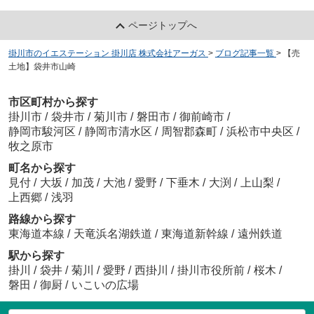
ページトップへ
掛川市のイエステーション 掛川店 株式会社アーガス
>
ブログ記事一覧
>
【売
土地】袋井市山崎
市区町村から探す
掛川市
/
袋井市
/
菊川市
/
磐田市
/
御前崎市
/
静岡市駿河区
/
静岡市清水区
/
周智郡森町
/
浜松市中央区
/
牧之原市
町名から探す
見付
/
大坂
/
加茂
/
大池
/
愛野
/
下垂木
/
大渕
/
上山梨
/
上西郷
/
浅羽
路線から探す
東海道本線
/
天竜浜名湖鉄道
/
東海道新幹線
/
遠州鉄道
駅から探す
掛川
/
袋井
/
菊川
/
愛野
/
西掛川
/
掛川市役所前
/
桜木
/
磐田
/
御厨
/
いこいの広場