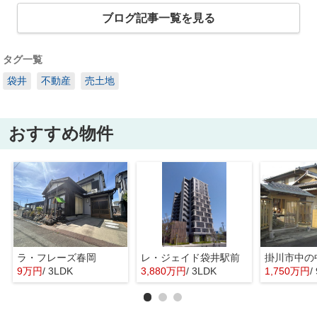
ブログ記事一覧を見る
タグ一覧
袋井
不動産
売土地
おすすめ物件
ラ・フレーズ春岡
レ・ジェイド袋井駅前
掛川市中の
9万円
/ 3LDK
3,880万円
/ 3LDK
1,750万円
/