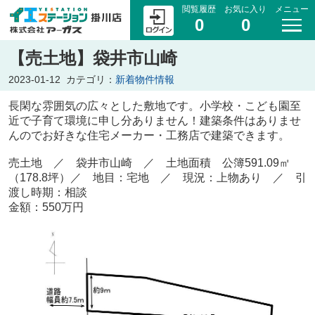
閲覧履歴
お気に入り
メニュー
0
0
【売土地】袋井市山崎
2023-01-12
カテゴリ：
新着物件情報
長閑な雰囲気の広々とした敷地です。小学校・こども園至
近で子育て環境に申し分ありません！建築条件はありませ
んのでお好きな住宅メーカー・工務店で建築できます。
売土地 ／ 袋井市山崎 ／ 土地面積 公簿591.09㎡
（178.8坪）／ 地目：宅地 ／ 現況：上物あり ／ 引
渡し時期：相談
金額：550万円