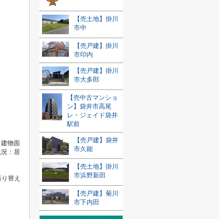
【売土地】掛川
市中
【売戸建】掛川
市印内
【売戸建】掛川
市大多郎
【売中古マンショ
ン】袋井市高尾
レ・ジェイド袋井
駅前
【売戸建】袋井
 建物面
市久能
現況：居
【売土地】掛川
市浜野新田
張り替え
【売戸建】菊川
市下内田