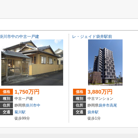
掛川市中の中古一戸建
レ・ジェイド袋井駅前
1,750万円
3,880万円
価格
価格
種別
中古一戸建
種別
中古マンション
住所
静岡県
掛川市
中
住所
静岡県
袋井市
高尾
交通
菊川駅
交通
袋井駅
徒歩99分
徒歩1分