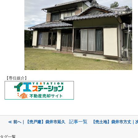
【専任
媒介】
記事一覧
≪ 前へ｜【売戸建】袋井市延久
【売土地】袋井市方丈｜次
タグ一覧