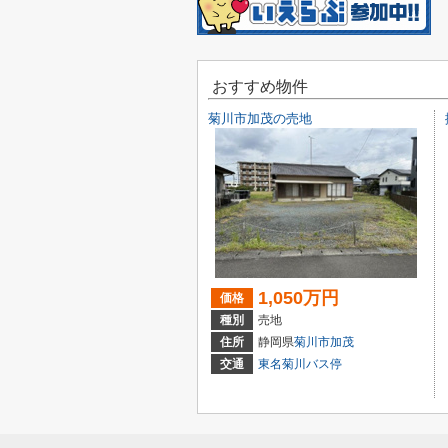
おすすめ物件
菊川市加茂の売地
1,050万円
価格
種別
売地
住所
静岡県
菊川市
加茂
交通
東名菊川バス停