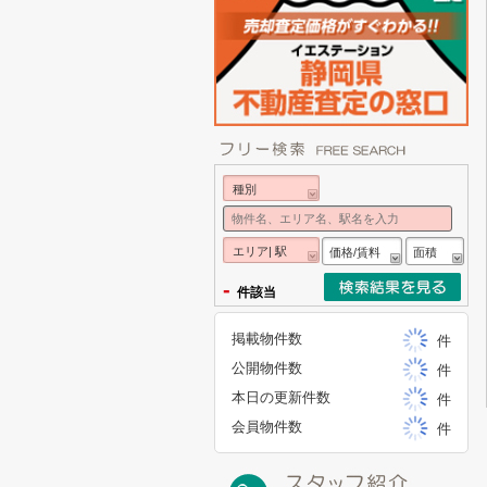
種別
エリア| 駅
価格/賃料
面積
-
件該当
掲載物件数
件
公開物件数
件
本日の更新件数
件
会員物件数
件