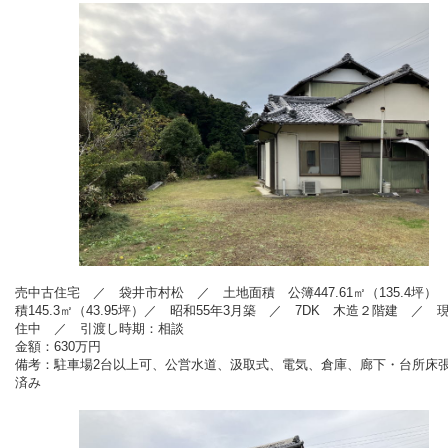
売中古住宅 ／ 袋井市村松 ／ 土地面積 公簿447.61㎡（135.4坪）
積145.3㎡（43.95坪）／ 昭和55年3月築 ／ 7
DK 木造２階建 ／ 
住中 ／ 引渡し時期：相談
金額：630
万円
備考：
駐車場2台以上可、公営水道、汲取式、電気、倉庫、廊下・台所床
済み