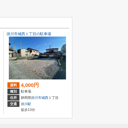
掛川市城西１丁目の駐車場
4,000円
賃料
種別
駐車場
住所
静岡県
掛川市
城西
１丁目
交通
掛川駅
徒歩13分