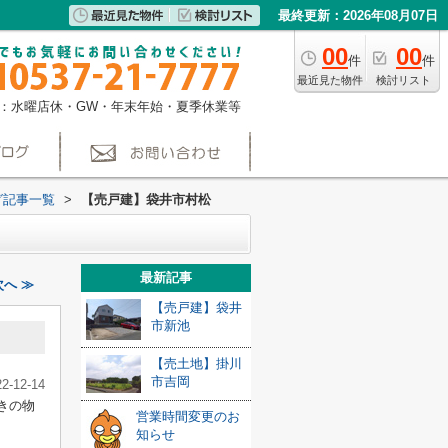
最終更新：2026年08月07日
00
00
件
件
最近見た物件
検討リスト
：水曜店休・GW・年末年始・夏季休業等
グ記事一覧
>
【売戸建】袋井市村松
最新記事
へ ≫
【売戸建】袋井
市新池
【売土地】掛川
市吉岡
22-12-14
きの物
営業時間変更のお
知らせ