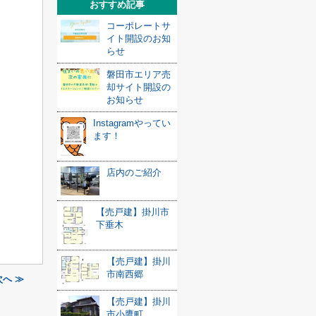
おすすめ記事
コーポレートサ
イト開設のお知
らせ
磐田市エリア売
却サイト開設の
お知らせ
Instagramやってい
ます！
店内のご紹介
【売戸建】掛川市
下垂木
【売戸建】掛川
市南西郷
へ ≫
【売戸建】掛川
市小鷹町