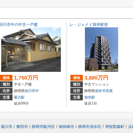
掛川市中の中古一戸建
レ・ジェイド袋井駅前
1,750万円
3,880万円
価格
価格
種別
中古一戸建
種別
中古マンション
住所
静岡県
掛川市
中
住所
静岡県
袋井市
高尾
交通
菊川駅
交通
袋井駅
徒歩99分
徒歩1分
菊川市
/
磐田市
/
静岡市駿河区
/
御前崎市
/
静岡市清水区
/
周智郡森町
/
浜