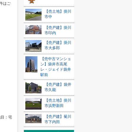
件はご
【売土地】掛川
市中
【売戸建】掛川
市印内
【売戸建】掛川
市大多郎
【売中古マンショ
ン】袋井市高尾
レ・ジェイド袋井
駅前
【売戸建】袋井
市久能
【売土地】掛川
市浜野新田
【売戸建】菊川
地目：宅
市下内田