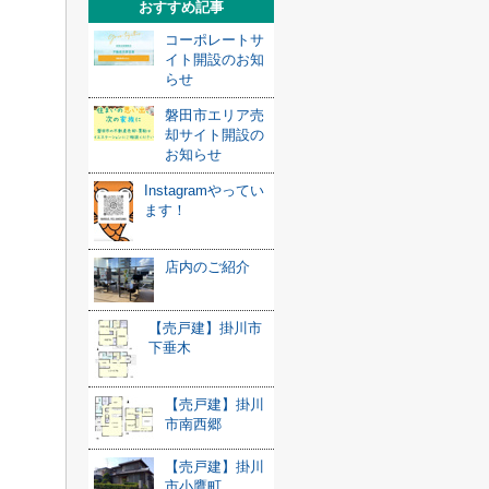
おすすめ記事
コーポレートサ
イト開設のお知
らせ
磐田市エリア売
却サイト開設の
お知らせ
Instagramやってい
ます！
店内のご紹介
【売戸建】掛川市
下垂木
【売戸建】掛川
市南西郷
【売戸建】掛川
市小鷹町