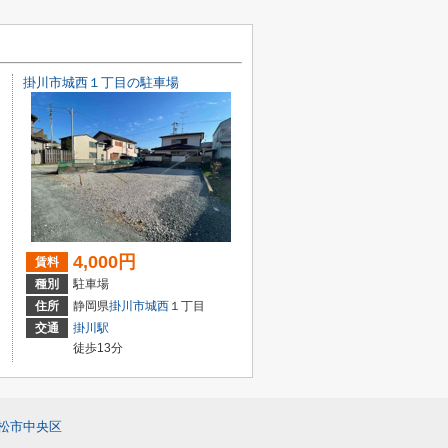
掛川市城西１丁目の駐車場
4,000円
賃料
種別
駐車場
住所
静岡県
掛川市
城西
１丁目
交通
掛川駅
徒歩13分
松市中央区