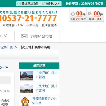
最終更新：2026年08月07日
00
00
件
件
最近見た物件
検討リスト
：水曜店休・GW・年末年始・夏季休業等
グ記事一覧
>
【売土地】袋井市高尾
最新記事
へ ≫
【売戸建】袋井
市新池
【売土地】掛川
市吉岡
22-11-07
営業時間変更のお
、高南小
知らせ
い環境