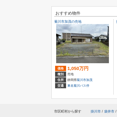
おすすめ物件
菊川市加茂の売地
1,050万円
価格
種別
売地
住所
静岡県
菊川市
加茂
交通
東名菊川バス停
市区町村から探す
掛川市
/
袋井市
/