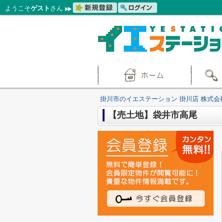
ようこそ
ゲスト
さん
掛川市のイエステーション 掛川店 株式会
【売土地】袋井市高尾