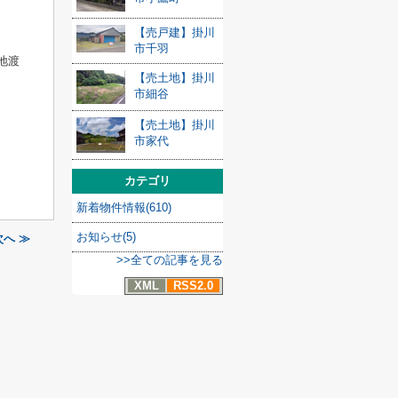
【売戸建】掛川
市千羽
地渡
【売土地】掛川
市細谷
【売土地】掛川
市家代
カテゴリ
新着物件情報(610)
お知らせ(5)
へ ≫
>>全ての記事を見る
XML
RSS2.0