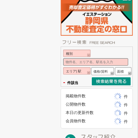
種別
エリア| 駅
価格/賃料
面積
-
件該当
掲載物件数
件
公開物件数
件
本日の更新件数
件
会員物件数
件