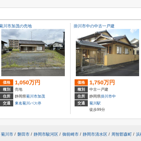
菊川市加茂の売地
掛川市中の中古一戸建
1,050万円
1,750万円
価格
価格
種別
売地
種別
中古一戸建
住所
静岡県
菊川市
加茂
住所
静岡県
掛川市
中
交通
東名菊川バス停
交通
菊川駅
徒歩99分
菊川市
/
磐田市
/
静岡市駿河区
/
御前崎市
/
静岡市清水区
/
周智郡森町
/
浜