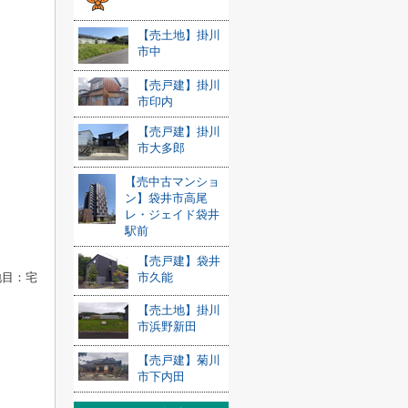
【売土地】掛川
市中
【売戸建】掛川
市印内
【売戸建】掛川
市大多郎
【売中古マンショ
ン】袋井市高尾
レ・ジェイド袋井
駅前
【売戸建】袋井
市久能
地目：宅
【売土地】掛川
市浜野新田
【売戸建】菊川
市下内田