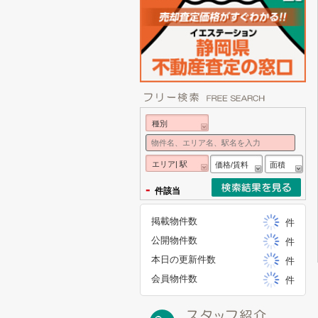
種別
エリア| 駅
価格/賃料
面積
-
件該当
掲載物件数
件
公開物件数
件
本日の更新件数
件
会員物件数
件