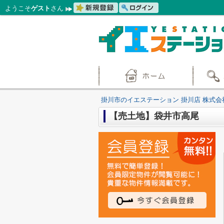
ようこそ
ゲスト
さん
掛川市のイエステーション 掛川店 株式会
【売土地】袋井市高尾