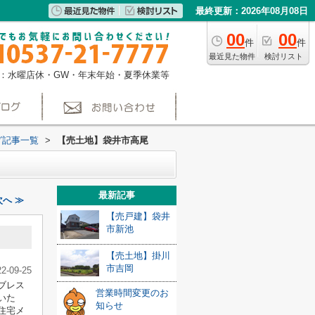
最終更新：2026年08月08日
00
00
件
件
最近見た物件
検討リスト
：水曜店休・GW・年末年始・夏季休業等
グ記事一覧
>
【売土地】袋井市高尾
最新記事
へ ≫
【売戸建】袋井
市新池
【売土地】掛川
市吉岡
22-09-25
ブレス
営業時間変更のお
いた
知らせ
住宅メ