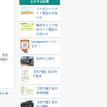
おすすめ記事
コーポレートサ
イト開設のお知
らせ
磐田市エリア売
却サイト開設の
お知らせ
Instagramやってい
ます！
、売主
店内のご紹介
譲地内
【売戸建】掛川市
下垂木
【売戸建】掛川
市南西郷
へ ≫
【売戸建】掛川
市小鷹町