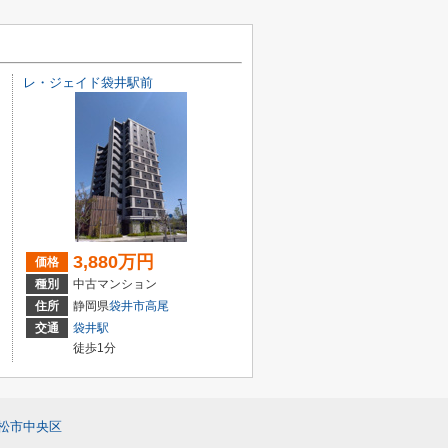
レ・ジェイド袋井駅前
3,880万円
価格
種別
中古マンション
住所
静岡県
袋井市
高尾
交通
袋井駅
徒歩1分
松市中央区