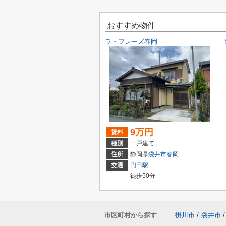
おすすめ物件
ラ・フレーズ春岡
9万円
賃料
種別
一戸建て
住所
静岡県
袋井市
春岡
交通
円田駅
徒歩50分
市区町村から探す
掛川市
/
袋井市
/