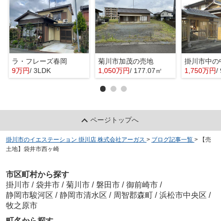
ラ・フレーズ春岡
菊川市加茂の売地
掛川市中の
9万円
/ 3LDK
1,050万円
/ 177.07㎡
1,750万円
/
ページトップへ
掛川市のイエステーション 掛川店 株式会社アーガス
>
ブログ記事一覧
>
【売
土地】袋井市西ヶ崎
市区町村から探す
掛川市
/
袋井市
/
菊川市
/
磐田市
/
御前崎市
/
静岡市駿河区
/
静岡市清水区
/
周智郡森町
/
浜松市中央区
/
牧之原市
町名から探す