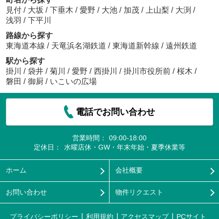
見付
/
大坂
/
下垂木
/
愛野
/
大池
/
加茂
/
上山梨
/
大渕
/
浅羽
/
下平川
路線から探す
東海道本線
/
天竜浜名湖鉄道
/
東海道新幹線
/
遠州鉄道
駅から探す
掛川
/
袋井
/
菊川
/
愛野
/
西掛川
/
掛川市役所前
/
桜木
/
磐田
/
御厨
/
いこいの広場
電話でお問い合わせ
営業時間：
09:00-18:00
定休日：
水曜店休・GW・年末年始・夏季休業等
ホーム
会社概要
お問い合わせ
物件リクエスト
プライバシーポリシー
利用規約
アクセスマップ
PCサイト