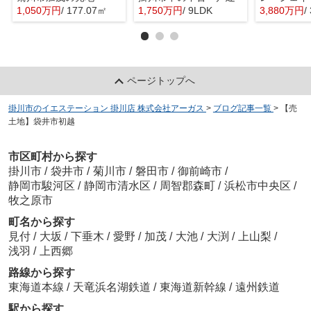
1,050万円
/ 177.07㎡
1,750万円
/ 9LDK
3,880万円
/
ページトップへ
掛川市のイエステーション 掛川店 株式会社アーガス
>
ブログ記事一覧
>
【売
土地】袋井市初越
市区町村から探す
掛川市
/
袋井市
/
菊川市
/
磐田市
/
御前崎市
/
静岡市駿河区
/
静岡市清水区
/
周智郡森町
/
浜松市中央区
/
牧之原市
町名から探す
見付
/
大坂
/
下垂木
/
愛野
/
加茂
/
大池
/
大渕
/
上山梨
/
浅羽
/
上西郷
路線から探す
東海道本線
/
天竜浜名湖鉄道
/
東海道新幹線
/
遠州鉄道
駅から探す