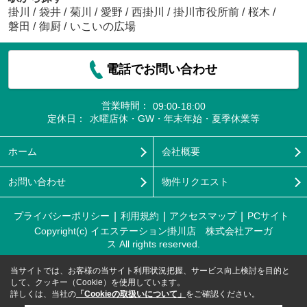
掛川
/
袋井
/
菊川
/
愛野
/
西掛川
/
掛川市役所前
/
桜木
/
磐田
/
御厨
/
いこいの広場
電話でお問い合わせ
営業時間：
09:00-18:00
定休日：
水曜店休・GW・年末年始・夏季休業等
ホーム
会社概要
お問い合わせ
物件リクエスト
プライバシーポリシー
利用規約
アクセスマップ
PCサイト
Copyright(c) イエステーション掛川店 株式会社アーガ
ス All rights reserved.
当サイトでは、お客様の当サイト利用状況把握、サービス向上検討を目的と
して、クッキー（Cookie）を使用しています。
詳しくは、当社の
「Cookieの取扱いについて」
をご確認ください。