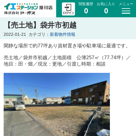
閲覧履歴
お気に入り
メニュー
0
0
【売土地】袋井市初越
2022-01-21
カテゴリ：
新着物件情報
閑静な場所で約77坪あり資材置き場や駐車場に最適です。
売土地／袋井市初越／土地面積 公簿257㎡（77.74坪）／
地目：田・畑／現況：更地／引渡し時期：相談