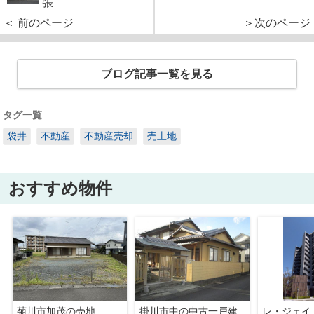
張
＜ 前のページ
＞次のページ
ブログ記事一覧を見る
タグ一覧
袋井
不動産
不動産売却
売土地
おすすめ物件
菊川市加茂の売地
掛川市中の中古一戸建
レ・ジェイ