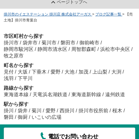
ページトップへ
掛川市のイエステーション 掛川店 株式会社アーガス
>
ブログ記事一覧
>
【売
土地】掛川市青葉台
市区町村から探す
掛川市
/
袋井市
/
菊川市
/
磐田市
/
御前崎市
/
静岡市駿河区
/
静岡市清水区
/
周智郡森町
/
浜松市中央区
/
牧之原市
町名から探す
見付
/
大坂
/
下垂木
/
愛野
/
大池
/
加茂
/
上山梨
/
大渕
/
浅羽
/
下平川
路線から探す
東海道本線
/
天竜浜名湖鉄道
/
東海道新幹線
/
遠州鉄道
駅から探す
掛川
/
袋井
/
菊川
/
愛野
/
西掛川
/
掛川市役所前
/
桜木
/
磐田
/
御厨
/
いこいの広場
電話でお問い合わせ