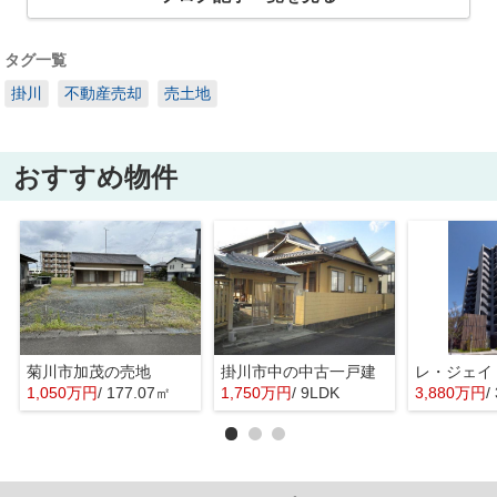
タグ一覧
掛川
不動産売却
売土地
おすすめ物件
菊川市加茂の売地
掛川市中の中古一戸建
レ・ジェイ
1,050万円
/ 177.07㎡
1,750万円
/ 9LDK
3,880万円
/