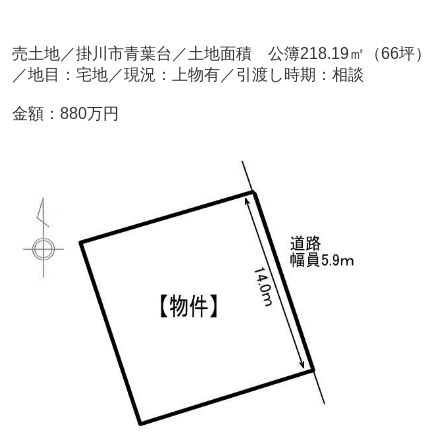
売土地／掛川市青葉台／土地面積 公簿218.19㎡（66坪）
／地目：宅地／現況：上物有／引渡し時期：相談
金額：880万円