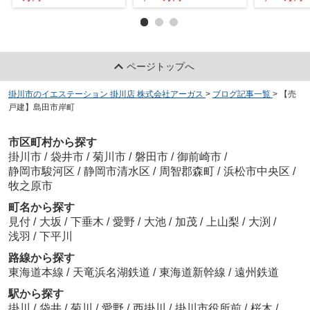
ページトップへ
掛川市のイエステーション 掛川店 株式会社アーガス
>
ブログ記事一覧
>
【売
戸建】島田市岸町
市区町村から探す
掛川市
/
袋井市
/
菊川市
/
磐田市
/
御前崎市
/
静岡市駿河区
/
静岡市清水区
/
周智郡森町
/
浜松市中央区
/
牧之原市
町名から探す
見付
/
大坂
/
下垂木
/
愛野
/
大池
/
加茂
/
上山梨
/
大渕
/
浅羽
/
下平川
路線から探す
東海道本線
/
天竜浜名湖鉄道
/
東海道新幹線
/
遠州鉄道
駅から探す
掛川
/
袋井
/
菊川
/
愛野
/
西掛川
/
掛川市役所前
/
桜木
/