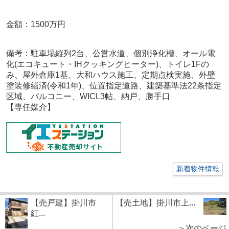
金額：1500万円
備考：駐車場縦列2台、公営水道、個別浄化槽、オール電
化(エコキュート・IHクッキングヒーター)、トイレ1Fの
み、屋外倉庫1基、大和ハウス施工、定期点検実施、外壁
塗装修繕済(令和1年)、位置指定道路、建築基準法22条指定
区域、バルコニー、WICL3帖、納戸、勝手口
【専任媒介】
新着物件情報
【売戸建】掛川市
【売土地】掛川市上...
紅...
＞次のページ