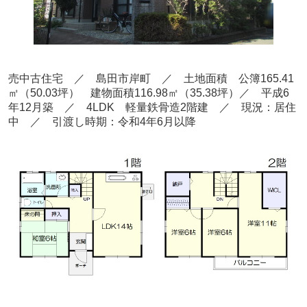
売中古住宅 ／ 島田市岸町 ／ 土地面積 公簿165.41
㎡（50.03坪） 建物面積116.98㎡（35.38坪）／ 平成6
年12月築 ／ 4LDK 軽量鉄骨造2階建 ／ 現況：居住
中 ／ 引渡し時期：令和4年6月以降