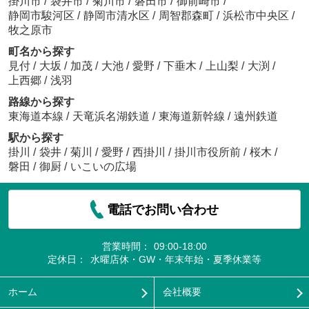
掛川市
/
袋井市
/
菊川市
/
磐田市
/
御前崎市
/
静岡市駿河区
/
静岡市清水区
/
周智郡森町
/
浜松市中央区
/
牧之原市
町名から探す
見付
/
大坂
/
加茂
/
大池
/
愛野
/
下垂木
/
上山梨
/
大渕
/
上西郷
/
浅羽
路線から探す
東海道本線
/
天竜浜名湖鉄道
/
東海道新幹線
/
遠州鉄道
駅から探す
掛川
/
袋井
/
菊川
/
愛野
/
西掛川
/
掛川市役所前
/
桜木
/
磐田
/
御厨
/
いこいの広場
電話でお問い合わせ
営業時間：
09:00-18:00
定休日：
水曜店休・GW・年末年始・夏季休業等
ホーム
会社概要