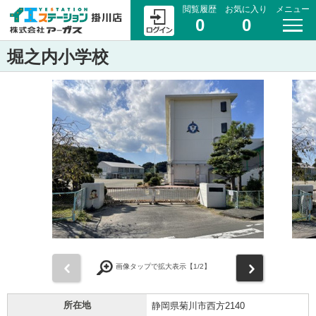
閲覧履歴
お気に入り
メニュー
0
0
堀之内小学校
前
次
画像タップで拡大表示【
1
/2】
所在地
静岡県菊川市西方2140