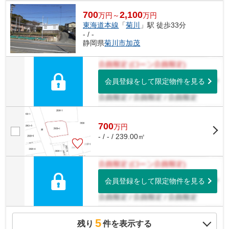
700
2,100
万円～
万円
東海道本線
「
菊川
」駅 徒歩33分
- / -
静岡県
菊川市
加茂
会員登録をして限定物件を見る
700
万
円
- / - / 239.00㎡
会員登録をして限定物件を見る
5
残り
件を表示する