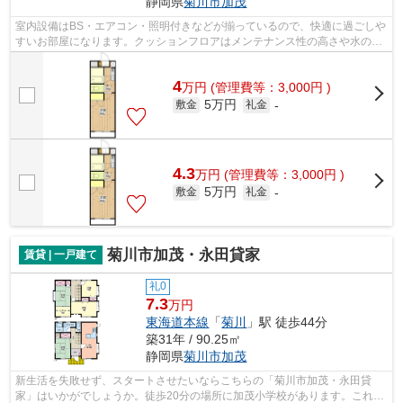
静岡県
菊川市
加茂
室内設備はBS・エアコン・照明付きなどが揃っているので、快適に過ごしや
すいお部屋になります。クッションフロアはメンテナンス性の高さや水の強
さが魅力的です。空き家の物件です。1...
4
万
円
(管理費等：3,000円 )
5万円
敷金
礼金
-
4.3
万
円
(管理費等：3,000円 )
5万円
敷金
礼金
-
菊川市加茂・永田貸家
賃貸 | 一戸建て
礼0
7.3
万円
東海道本線
「
菊川
」駅 徒歩44分
築31年 / 90.25㎡
静岡県
菊川市
加茂
新生活を失敗せず、スタートさせたいならこちらの「菊川市加茂・永田貸
家」はいかがでしょうか。徒歩20分の場所に加茂小学校があります。これか