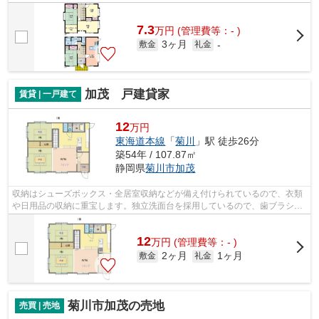
ら始まる楽しい暮らし。菊川市エリアや...
7.3
万
円
(管理費等：- )
3ヶ月
敷金
礼金
-
加茂 戸建貸家
賃貸 | 一戸建て
12
万円
東海道本線
「
菊川
」駅 徒歩26分
築54年 / 107.87㎡
静岡県
菊川市
加茂
収納はシューズボックス・全居室収納などが備え付けられているので、衣類
や日用品の収納に重宝します。独立洗面台を採用しているので、歯ブラシや
ドライヤーなどもまとめてスッキリ収...
12
万
円
(管理費等：- )
2ヶ月
1ヶ月
敷金
礼金
菊川市加茂の売地
売買 | 売地