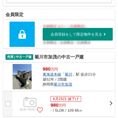
会員限定
会員登録をして限定物件を見る
菊川市加茂の中古一戸建
売買 | 中古一戸建
980
万円
東海道本線
「
菊川
」駅 徒歩21分
築52年 / 2階建
静岡県
菊川市
加茂
6月25日 値下げ
980
万
円
- / 5LDK / 109.86㎡