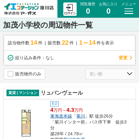
閲覧履歴
お気に入り
メニュー
0
0
加茂小学校の周辺物件一覧
14
22
1～14
該当物件数
件
販売数
件
件を表示
変更
絞り込み条件：
なし
販売物件のみ
リュバンヴェール
賃貸 | マンション
礼0
4
4.3
万円～
万円
東海道本線
「
菊川
」駅 徒歩26分
「菊川インター前」バス停下車 徒歩3
分
築28年 / 24.78㎡