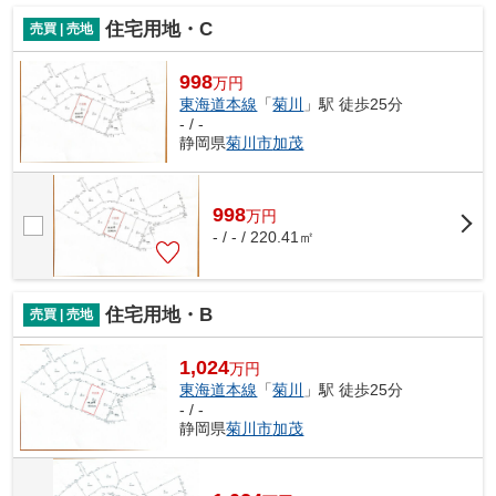
住宅用地・C
売買 | 売地
998
万円
東海道本線
「
菊川
」駅 徒歩25分
- / -
静岡県
菊川市
加茂
998
万
円
- / - / 220.41㎡
住宅用地・B
売買 | 売地
1,024
万円
東海道本線
「
菊川
」駅 徒歩25分
- / -
静岡県
菊川市
加茂