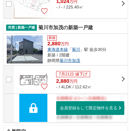
1,024
万
円
- / - / 225.40㎡
菊川市加茂の新築一戸建
売買 | 新築一戸建
新築
2,880
万円
東海道本線
「
菊川
」駅 徒歩30分
新築 / 2階建
静岡県
菊川市
加茂
7月21日 値下げ
2,880
万
円
- / 4LDK / 112.62㎡
会員登録をして限定物件を見る