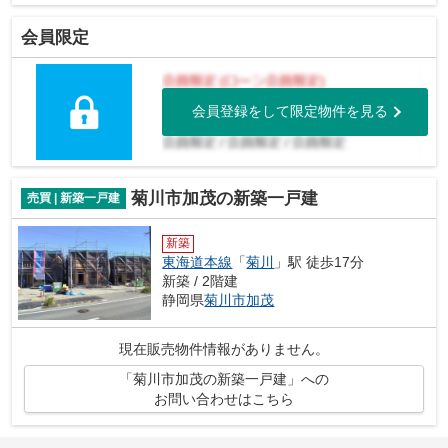
会員限定
会員登録をして限定物件を見る
菊川市加茂の新築一戸建
売買 | 新築一戸建
新築
東海道本線
「
菊川
」駅 徒歩17分
新築 / 2階建
静岡県
菊川市
加茂
現在販売物件情報がありません。
「菊川市加茂の新築一戸建」への
お問い合わせはこちら