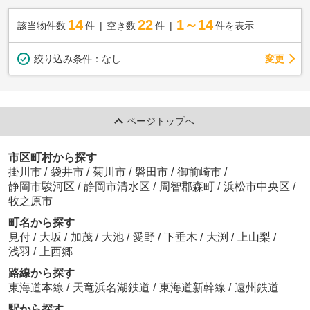
14
22
1～14
該当物件数
件
空き数
件
件を表示
変更
絞り込み条件：
なし
ページトップへ
市区町村から探す
掛川市
/
袋井市
/
菊川市
/
磐田市
/
御前崎市
/
静岡市駿河区
/
静岡市清水区
/
周智郡森町
/
浜松市中央区
/
牧之原市
町名から探す
見付
/
大坂
/
加茂
/
大池
/
愛野
/
下垂木
/
大渕
/
上山梨
/
浅羽
/
上西郷
路線から探す
東海道本線
/
天竜浜名湖鉄道
/
東海道新幹線
/
遠州鉄道
駅から探す