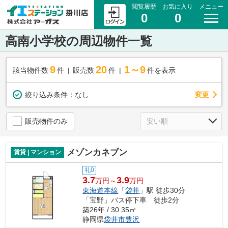
閲覧履歴
お気に入り
メニュー
0
0
高南小学校の周辺物件一覧
9
20
1～9
該当物件数
件
販売数
件
件を表示
変更
絞り込み条件：
なし
販売物件のみ
メゾンカネブン
賃貸 | マンション
礼0
3.7
3.9
万円～
万円
東海道本線
「
袋井
」駅 徒歩30分
「宝野」バス停下車 徒歩2分
築26年 / 30.35㎡
静岡県
袋井市
豊沢