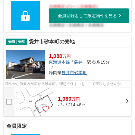
会員登録をして限定物件を見る
袋井市砂本町の売地
売買 | 売地
1,080
万円
東海道本線
「
袋井
」駅 徒歩15分
- / -
静岡県
袋井市
砂本町
穏やかな街並みが広がる砂本町。理想の住まいをここで実現しませんか。
1,080
万
円
- / - / 214.48㎡
会員限定