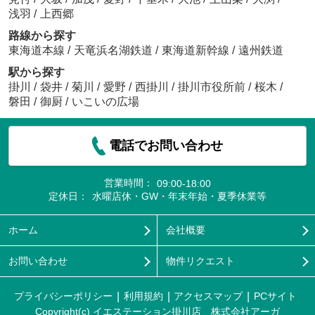
浅羽
/
上西郷
路線から探す
東海道本線
/
天竜浜名湖鉄道
/
東海道新幹線
/
遠州鉄道
駅から探す
掛川
/
袋井
/
菊川
/
愛野
/
西掛川
/
掛川市役所前
/
桜木
/
磐田
/
御厨
/
いこいの広場
電話でお問い合わせ
営業時間：
09:00-18:00
定休日：
水曜店休・GW・年末年始・夏季休業等
ホーム
会社概要
お問い合わせ
物件リクエスト
プライバシーポリシー
利用規約
アクセスマップ
PCサイト
Copyright(c) イエステーション掛川店 株式会社アーガ