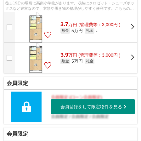
徒歩19分の場所に高南小学校があります。収納はクロゼット・シューズボッ
クスなど豊富なので、衣類や履き物の整理がしやすく便利です。こちらの物
件は現在空家です。こだわりのある住...
3.7
万
円
(管理費等：3,000円 )
5万円
敷金
礼金
-
3.9
万
円
(管理費等：3,000円 )
5万円
敷金
礼金
-
会員限定
会員登録をして限定物件を見る
会員限定