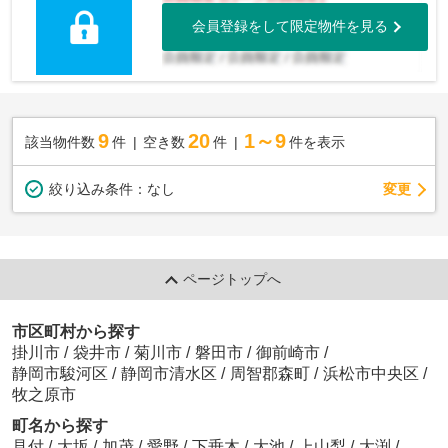
会員登録をして限定物件を見る
9
20
1～9
該当物件数
件
空き数
件
件を表示
変更
絞り込み条件：
なし
ページトップへ
市区町村から探す
掛川市
/
袋井市
/
菊川市
/
磐田市
/
御前崎市
/
静岡市駿河区
/
静岡市清水区
/
周智郡森町
/
浜松市中央区
/
牧之原市
町名から探す
見付
/
大坂
/
加茂
/
愛野
/
下垂木
/
大池
/
上山梨
/
大渕
/