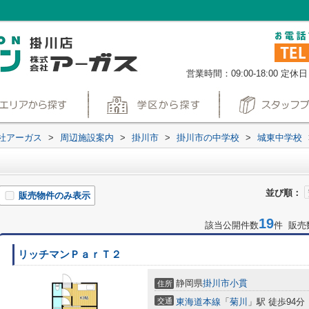
営業時間：09:00-18:00
定休日
社アーガス
>
周辺施設案内
>
掛川市
>
掛川市の中学校
>
城東中学校
並び順：
販売物件のみ表示
19
該当公開件数
件 販売
リッチマンＰａｒＴ２
静岡県
掛川市
小貫
住所
交通
東海道本線
「
菊川
」駅 徒歩94分