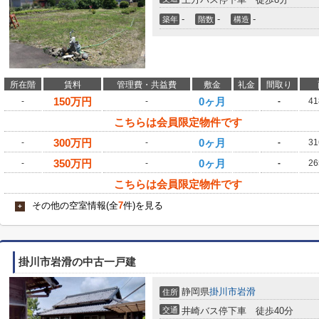
-
-
-
築年
階数
構造
所在階
賃料
管理費・共益費
敷金
礼金
間取り
150
万円
0ヶ月
-
-
-
41
こちらは会員限定物件です
300
万円
0ヶ月
-
-
-
31
350
万円
0ヶ月
-
-
-
26
こちらは会員限定物件です
その他の空室情報(全
7
件)を見る
+
掛川市岩滑の中古一戸建
静岡県
掛川市
岩滑
住所
交通
井崎バス停下車 徒歩40分