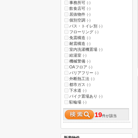
事務所可
(-)
飲食店可
(-)
居抜物件
(-)
個別空調
(-)
バス・トイレ別
(-)
フローリング
(-)
免震構造
(-)
耐震構造
(-)
室内洗濯機置場
(-)
給湯室
(-)
機械警備
(-)
OAフロア
(-)
バリアフリー
(-)
外断熱工法
(-)
都市ガス
(-)
下水道
(-)
バイク置場あり
(-)
駐輪場
(-)
19
件が該当
新着物件