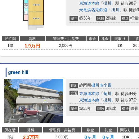
東海道本線
「
掛川
」駅 徒歩98分
天竜浜名湖鉄道
「
掛川
」駅 徒歩9
築38年
2階建
軽量
築年
階数
構造
所在階
賃料
管理費・共益費
敷金
礼金
間取り
1.9
万円
1階
2,000円
2K
26
green hill
静岡県
掛川市
小貫
住所
交通
東海道本線
「
菊川
」駅 徒歩94分
東海道本線
「
掛川
」駅 徒歩97分
築33年
3階建
鉄骨
築年
階数
構造
所在階
賃料
管理費・共益費
敷金
礼金
間取り
2.3
万円
0ヶ月
0ヶ月
2階
3,000円
1DK