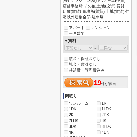
(棟),マンション(棟),ビル,戸建(投資),
店舗事務所,その他,土地(投資),賃貸,
店舗(賃貸),事務所(賃貸),土地(賃貸),住
宅以外建物全部,駐車場
アパート
マンション
一戸建て
▼賃料
～
敷金・保証金なし
礼金・敷引なし
共益費・管理費込み
19
件が該当
間取り
ワンルーム
1K
1DK
1LDK
2K
2DK
2LDK
3K
3DK
3LDK
4K
4DK