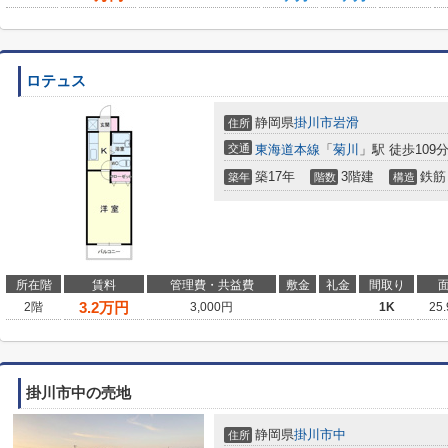
ロテュス
静岡県
掛川市
岩滑
住所
交通
東海道本線
「
菊川
」駅 徒歩109
築17年
3階建
鉄筋
築年
階数
構造
所在階
賃料
管理費・共益費
敷金
礼金
間取り
3.2
万円
2階
3,000円
1K
25
掛川市中の売地
静岡県
掛川市
中
住所