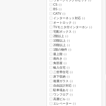
ウォークインクロゼット
(-)
CS
(-)
BS
(-)
CATV
(-)
インターネット対応
(-)
オートロック
(-)
TVモニタ付インターホン
(-)
宅配ボックス
(-)
2階以上
(-)
10階以上
(-)
20階以上
(-)
1階の物件
(-)
最上階
(-)
南向き
(-)
角部屋
(-)
輸入住宅
(-)
二世帯住宅
(-)
床下収納
(-)
複層ガラス
(-)
自由設計対応
(-)
駐車場あり
(-)
ワンフロア
(-)
高層ビル
(-)
エレベーター
(-)