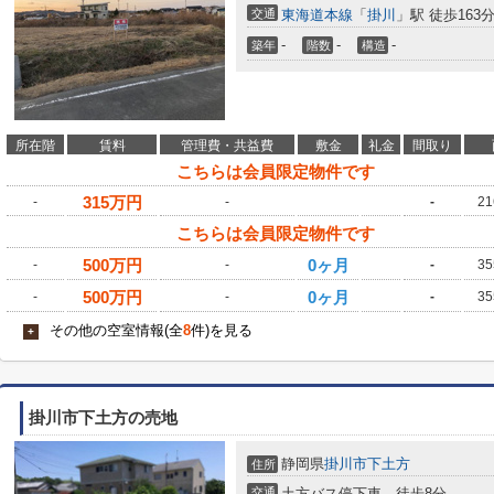
交通
東海道本線
「
掛川
」駅 徒歩163
-
-
-
築年
階数
構造
所在階
賃料
管理費・共益費
敷金
礼金
間取り
こちらは会員限定物件です
315
万円
-
-
-
21
こちらは会員限定物件です
500
万円
0ヶ月
-
-
-
35
500
万円
0ヶ月
-
-
-
35
その他の空室情報(全
8
件)を見る
+
掛川市下土方の売地
静岡県
掛川市
下土方
住所
交通
土方バス停下車 徒歩8分