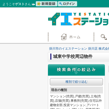
ようこそ
ゲスト
さん
掛川市のイエステーション 掛川店 株式会
城東中学校周辺物件
種別で絞り込む
現在の種別
マンション(売買),戸建(売買),土地(売
買),店舗(売買),事務所(売買),住宅以外
建物全部,投資マンション,アパート