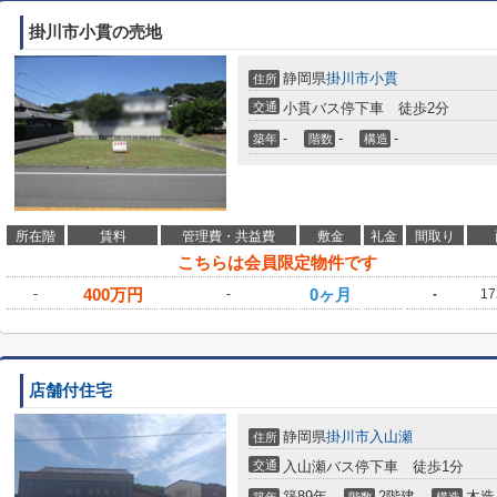
掛川市小貫の売地
静岡県
掛川市
小貫
住所
交通
小貫バス停下車 徒歩2分
-
-
-
築年
階数
構造
所在階
賃料
管理費・共益費
敷金
礼金
間取り
こちらは会員限定物件です
400
万円
0ヶ月
-
-
-
17
店舗付住宅
静岡県
掛川市
入山瀬
住所
交通
入山瀬バス停下車 徒歩1分
築89年
2階建
木造