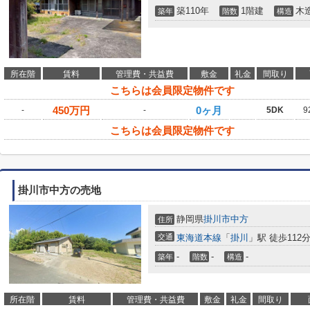
築110年
1階建
木
築年
階数
構造
所在階
賃料
管理費・共益費
敷金
礼金
間取り
こちらは会員限定物件です
450
万円
0ヶ月
-
-
5DK
9
こちらは会員限定物件です
掛川市中方の売地
静岡県
掛川市
中方
住所
交通
東海道本線
「
掛川
」駅 徒歩112
-
-
-
築年
階数
構造
所在階
賃料
管理費・共益費
敷金
礼金
間取り