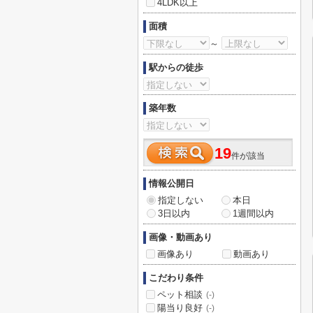
4LDK以上
面積
～
駅からの徒歩
築年数
19
件が該当
情報公開日
指定しない
本日
3日以内
1週間以内
画像・動画あり
画像あり
動画あり
こだわり条件
ペット相談
(-)
陽当り良好
(-)