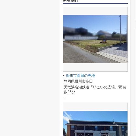
掛川市高田の売地
静岡県掛川市高田
天竜浜名湖鉄道「いこいの広場」駅 徒
歩25分
-