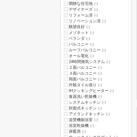
閑静な住宅地
(-)
デザイナーズ
(-)
リフォーム済
(-)
リノベーション済
(-)
眺望良好
(-)
メゾネット
(-)
ベランダ
(-)
バルコニー
(-)
ルーフバルコニー
(-)
オール電化
(-)
24時間換気システム
(-)
２面バルコニー
(-)
３面バルコニー
(-)
両面バルコニー
(-)
外観タイル張り
(-)
IHクッキングヒーター
(-)
食器洗い乾燥機
(-)
システムキッチン
(-)
対面式キッチン
(-)
アイランドキッチン
(-)
追焚機能浴室
(-)
浴室乾燥機
(-)
床暖房
(-)