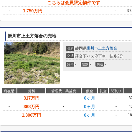
こちらは会員限定物件です
1,750
万円
-
-
-
97
掛川市上土方落合の売地
静岡県
掛川市
上土方落合
住所
交通
落合下バス停下車 徒歩2分
-
-
-
築年
階数
構造
所在階
賃料
管理費・共益費
敷金
礼金
間取り
317
万円
0ヶ月
-
-
-
3
368
万円
0ヶ月
-
-
-
4
1,300
万円
0ヶ月
-
-
-
18