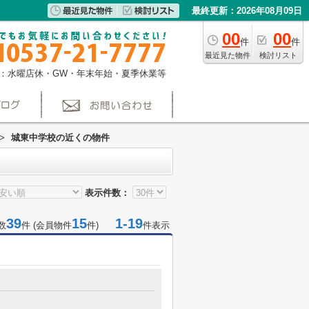
最終更新：2026年08月09日
00
00
件
件
最近見た物件
検討リスト
：水曜店休・GW・年末年始・夏季休業等
>
城東中学校の近くの物件
表示件数：
39
15
1-19
数
件 (会員物件
件)
件表示